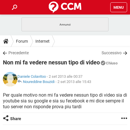
MENU
HOME
COVID-19
GAMING
GUIDE
Forum
Internet
INTRATTENIMENTO
ANDROID
COVID-19
GAMING
DOWNLOAD
Precedente
Successivo
iOS
WINDOWS 10
INTRATTENIMENTO
ANDROID
Non mi fa vedere nessun tipo di video
INSTAGRAM
COVID-19
WHATSAPP
GAMING
Chiuso
FORUM
iOS
WINDOWS 10
TIKTOK
INTRATTENIMENTO
FACEBOOK
ANDROID
Daniele Colavitoo
- 2 set 2013 alle 00:37
INSTAGRAM
COVID-19
WHATSAPP
GAMING
GLOSSARIO
Noureddine Bouzidi
-
2 set 2013 alle 15:43
HARDWARE
iOS
WINDOWS 10
TIKTOK
INTRATTENIMENTO
FACEBOOK
ANDROID
INSTAGRAM
COVID-19
WHATSAPP
GAMING
Per quale motivo non mi fa vedere nessun tipo di video sia di
HARDWARE
iOS
WINDOWS 10
youtube sia su google e sia su fecebook e mi dice sempre il
TIKTOK
INTRATTENIMENTO
FACEBOOK
ANDROID
tuo server non risponde prova piu tardi
INSTAGRAM
WHATSAPP
HARDWARE
iOS
WINDOWS 10
TIKTOK
FACEBOOK
Share
INSTAGRAM
WHATSAPP
HARDWARE