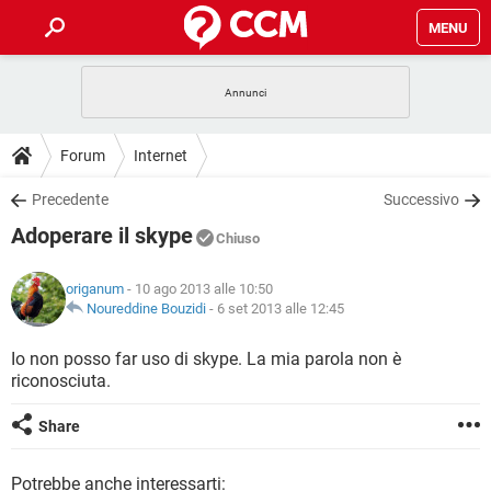
MENU
HOME
COVID-19
GAMING
GUIDE
Forum
Internet
INTRATTENIMENTO
ANDROID
COVID-19
GAMING
DOWNLOAD
Precedente
Successivo
iOS
WINDOWS 10
INTRATTENIMENTO
ANDROID
Adoperare il skype
INSTAGRAM
COVID-19
WHATSAPP
GAMING
Chiuso
FORUM
iOS
WINDOWS 10
TIKTOK
INTRATTENIMENTO
FACEBOOK
ANDROID
origanum
- 10 ago 2013 alle 10:50
INSTAGRAM
COVID-19
WHATSAPP
GAMING
GLOSSARIO
Noureddine Bouzidi
-
6 set 2013 alle 12:45
HARDWARE
iOS
WINDOWS 10
TIKTOK
INTRATTENIMENTO
FACEBOOK
ANDROID
INSTAGRAM
COVID-19
WHATSAPP
GAMING
Io non posso far uso di skype. La mia parola non è
HARDWARE
iOS
WINDOWS 10
riconosciuta.
TIKTOK
INTRATTENIMENTO
FACEBOOK
ANDROID
INSTAGRAM
WHATSAPP
HARDWARE
iOS
WINDOWS 10
Share
TIKTOK
FACEBOOK
INSTAGRAM
WHATSAPP
HARDWARE
Potrebbe anche interessarti: