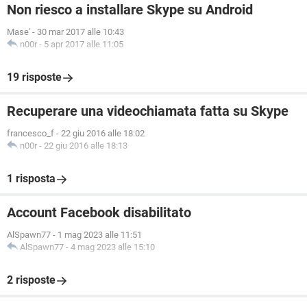
Non riesco a installare Skype su Android
Mase'
-
30 mar 2017 alle 10:43
n00r
-
5 apr 2017 alle 11:05
19 risposte
Recuperare una videochiamata fatta su Skype
francesco_f
-
22 giu 2016 alle 18:02
n00r
-
22 giu 2016 alle 18:13
1 risposta
Account Facebook disabilitato
AlSpawn77
-
1 mag 2023 alle 11:51
AlSpawn77
-
4 mag 2023 alle 15:10
2 risposte