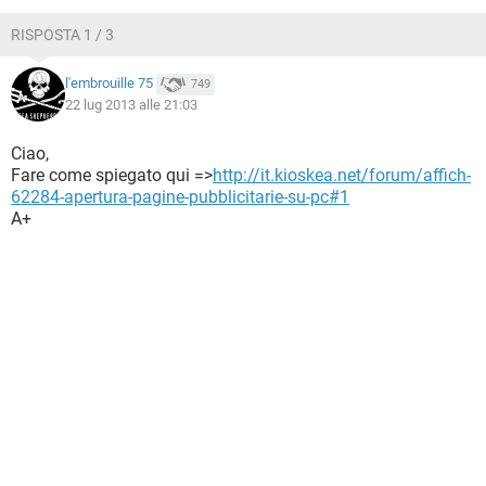
TIKTOK
FACEBOOK
RISPOSTA 1 / 3
HARDWARE
l'embrouille 75
749
22 lug 2013 alle 21:03
Ciao,
Fare come spiegato qui =>
http://it.kioskea.net/forum/affich-
62284-apertura-pagine-pubblicitarie-su-pc#1
A+