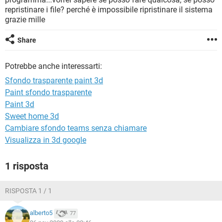
TIKTOK
FACEBOOK
repristinare i file? perché è impossibile ripristinare il sistema
grazie mille
HARDWARE
Share
Potrebbe anche interessarti:
Sfondo trasparente paint 3d
Paint sfondo trasparente
Paint 3d
Sweet home 3d
Cambiare sfondo teams senza chiamare
Visualizza in 3d google
1 risposta
RISPOSTA 1 / 1
alberto5
77