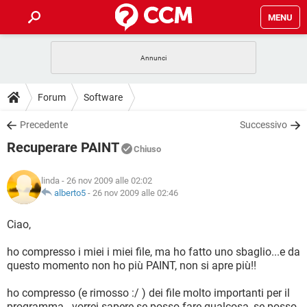
MENU
HOME
COVID-19
GAMING
GUIDE
Forum
Software
INTRATTENIMENTO
ANDROID
COVID-19
GAMING
DOWNLOAD
Precedente
Successivo
iOS
WINDOWS 10
INTRATTENIMENTO
ANDROID
Recuperare PAINT
INSTAGRAM
COVID-19
WHATSAPP
GAMING
Chiuso
FORUM
iOS
WINDOWS 10
TIKTOK
INTRATTENIMENTO
FACEBOOK
ANDROID
linda
- 26 nov 2009 alle 02:02
INSTAGRAM
COVID-19
WHATSAPP
GAMING
GLOSSARIO
alberto5
-
26 nov 2009 alle 02:46
HARDWARE
iOS
WINDOWS 10
TIKTOK
INTRATTENIMENTO
FACEBOOK
ANDROID
INSTAGRAM
COVID-19
WHATSAPP
GAMING
Ciao,
HARDWARE
iOS
WINDOWS 10
TIKTOK
INTRATTENIMENTO
FACEBOOK
ANDROID
ho compresso i miei i miei file, ma ho fatto uno sbaglio...e da
INSTAGRAM
WHATSAPP
questo momento non ho più PAINT, non si apre più!!
HARDWARE
iOS
WINDOWS 10
TIKTOK
FACEBOOK
INSTAGRAM
WHATSAPP
ho compresso (e rimosso :/ ) dei file molto importanti per il
HARDWARE
programma...vorrei sapere se posso fare qualcosa, se posso