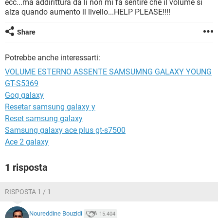
ecc...ma addirittura da li non mi fa sentire che il volume si
TIKTOK
FACEBOOK
alza quando aumento il livello...HELP PLEASE!!!!
HARDWARE
Share
Potrebbe anche interessarti:
VOLUME ESTERNO ASSENTE SAMSUMNG GALAXY YOUNG
GT-S5369
Gog galaxy
Resetar samsung galaxy y
Reset samsung galaxy
Samsung galaxy ace plus gt-s7500
Ace 2 galaxy
1 risposta
RISPOSTA 1 / 1
Noureddine Bouzidi
15.404