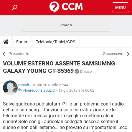
MENU
HOME
COVID-19
GAMING
GUIDE
Forum
Telefonia/Tablet/GPS
INTRATTENIMENTO
ANDROID
COVID-19
GAMING
DOWNLOAD
Precedente
Successivo
iOS
WINDOWS 10
INTRATTENIMENTO
ANDROID
VOLUME ESTERNO ASSENTE SAMSUMNG
INSTAGRAM
COVID-19
WHATSAPP
GAMING
FORUM
iOS
WINDOWS 10
GALAXY YOUNG GT-S5369
Chiuso
TIKTOK
INTRATTENIMENTO
FACEBOOK
ANDROID
INSTAGRAM
COVID-19
WHATSAPP
GAMING
GLOSSARIO
HARDWARE
iOS
WINDOWS 10
simodt
- 18 giu 2013 alle 21:44
TIKTOK
INTRATTENIMENTO
FACEBOOK
ANDROID
Noureddine Bouzidi
-
19 giu 2013 alle 00:02
INSTAGRAM
COVID-19
WHATSAPP
GAMING
HARDWARE
iOS
WINDOWS 10
Salve qualcuno può aiutarmi? Ho un problema con l audio
TIKTOK
INTRATTENIMENTO
FACEBOOK
ANDROID
INSTAGRAM
WHATSAPP
del mio samsung....funziona solo con vibrazione, nè le
HARDWARE
iOS
WINDOWS 10
telefonate nè i messaggi nè la sveglia emettono alcun
TIKTOK
FACEBOOK
suono! Solo con gli auricolari collegati riesco a sentire il
INSTAGRAM
WHATSAPP
suono e non dall 'esterno....ho provato su impostazioni...ecc
HARDWARE