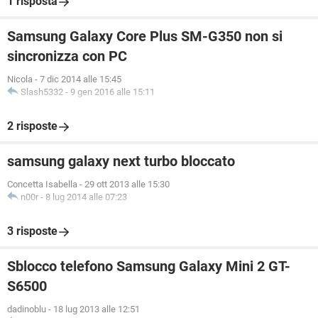
1 risposta
Samsung Galaxy Core Plus SM-G350 non si
sincronizza con PC
Nicola
-
7 dic 2014 alle 15:45
Slash5332
-
9 gen 2016 alle 15:11
2 risposte
samsung galaxy next turbo bloccato
Concetta Isabella
-
29 ott 2013 alle 15:30
n00r
-
8 lug 2014 alle 07:23
3 risposte
Sblocco telefono Samsung Galaxy Mini 2 GT-
S6500
dadinoblu
-
18 lug 2013 alle 12:51