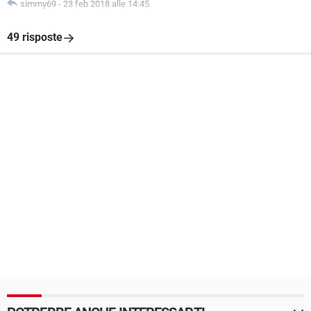
simmy69
-
23 feb 2018 alle 14:45
49 risposte