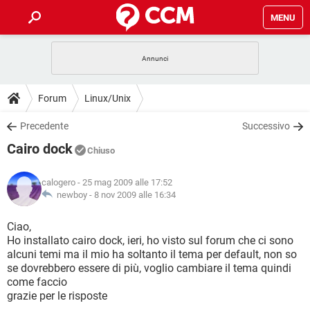
MENU
HOME
COVID-19
GAMING
GUIDE
Forum
Linux/Unix
INTRATTENIMENTO
ANDROID
COVID-19
GAMING
DOWNLOAD
Precedente
Successivo
iOS
WINDOWS 10
INTRATTENIMENTO
ANDROID
Cairo dock
INSTAGRAM
COVID-19
WHATSAPP
GAMING
Chiuso
FORUM
iOS
WINDOWS 10
TIKTOK
INTRATTENIMENTO
FACEBOOK
ANDROID
calogero
- 25 mag 2009 alle 17:52
INSTAGRAM
COVID-19
WHATSAPP
GAMING
GLOSSARIO
newboy -
8 nov 2009 alle 16:34
HARDWARE
iOS
WINDOWS 10
TIKTOK
INTRATTENIMENTO
FACEBOOK
ANDROID
INSTAGRAM
COVID-19
WHATSAPP
GAMING
Ciao,
HARDWARE
iOS
WINDOWS 10
Ho installato cairo dock, ieri, ho visto sul forum che ci sono
TIKTOK
INTRATTENIMENTO
FACEBOOK
ANDROID
alcuni temi ma il mio ha soltanto il tema per default, non so
INSTAGRAM
WHATSAPP
se dovrebbero essere di più, voglio cambiare il tema quindi
HARDWARE
iOS
WINDOWS 10
TIKTOK
FACEBOOK
come faccio
INSTAGRAM
WHATSAPP
grazie per le risposte
HARDWARE