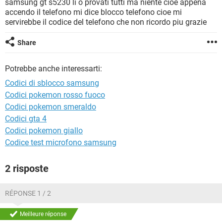
samsung gt s5230 li o provati tutti ma niente cioe appena
TIKTOK
FACEBOOK
accendo il telefono mi dice blocco telefono cioe mi
HARDWARE
servirebbe il codice del telefono che non ricordo piu grazie
Share
Potrebbe anche interessarti:
Codici di sblocco samsung
Codici pokemon rosso fuoco
Codici pokemon smeraldo
Codici gta 4
Codici pokemon giallo
Codice test microfono samsung
2 risposte
RÉPONSE 1 / 2
Meilleure réponse