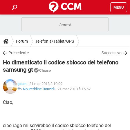
MENU
HOME
COVID-19
GAMING
GUIDE
Forum
Telefonia/Tablet/GPS
INTRATTENIMENTO
ANDROID
COVID-19
GAMING
DOWNLOAD
Precedente
Successivo
iOS
WINDOWS 10
INTRATTENIMENTO
ANDROID
Ho dimenticato il codice sblocco del telefono
INSTAGRAM
COVID-19
WHATSAPP
GAMING
FORUM
iOS
WINDOWS 10
samsung gt
Chiuso
TIKTOK
INTRATTENIMENTO
FACEBOOK
ANDROID
INSTAGRAM
COVID-19
WHATSAPP
GAMING
GLOSSARIO
HARDWARE
iOS
WINDOWS 10
gioan
- 21 mar 2013 à 10:09
TIKTOK
INTRATTENIMENTO
FACEBOOK
ANDROID
Noureddine Bouzidi
-
21 mar 2013 à 15:52
INSTAGRAM
COVID-19
WHATSAPP
GAMING
HARDWARE
iOS
WINDOWS 10
Ciao,
TIKTOK
INTRATTENIMENTO
FACEBOOK
ANDROID
INSTAGRAM
WHATSAPP
HARDWARE
iOS
WINDOWS 10
TIKTOK
FACEBOOK
INSTAGRAM
WHATSAPP
ciao raga mi servirebbe il codice sblocco telefono del
HARDWARE