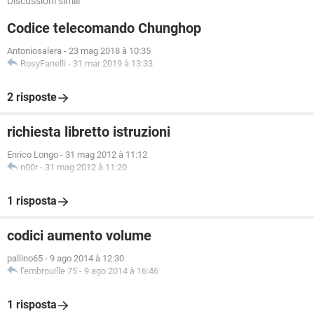
Discussioni simili
Codice telecomando Chunghop
Antoniosalera
-
23 mag 2018 à 10:35
RosyFanelli
-
31 mar 2019 à 13:33
2 risposte
richiesta libretto istruzioni
Enrico Longo
-
31 mag 2012 à 11:12
n00r
-
31 mag 2012 à 11:20
1 risposta
codici aumento volume
pallino65
-
9 ago 2014 à 12:30
l'embrouille 75
-
9 ago 2014 à 16:46
1 risposta