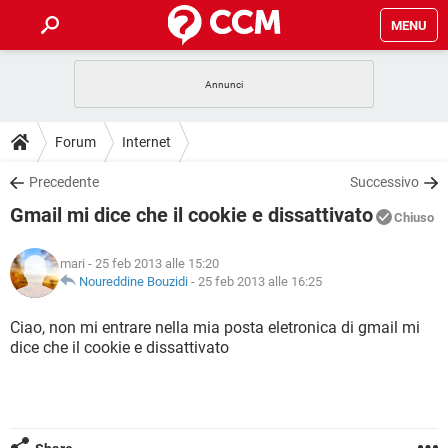
MENU
HOME
COVID-19
GAMING
GUIDE
Forum
Internet
INTRATTENIMENTO
ANDROID
COVID-19
GAMING
DOWNLOAD
Precedente
Successivo
iOS
WINDOWS 10
INTRATTENIMENTO
ANDROID
Gmail mi dice che il cookie e dissattivato
INSTAGRAM
COVID-19
WHATSAPP
GAMING
Chiuso
FORUM
iOS
WINDOWS 10
TIKTOK
INTRATTENIMENTO
FACEBOOK
ANDROID
mari
- 25 feb 2013 alle 15:20
INSTAGRAM
COVID-19
WHATSAPP
GAMING
GLOSSARIO
Noureddine Bouzidi
-
25 feb 2013 alle 16:25
HARDWARE
iOS
WINDOWS 10
TIKTOK
INTRATTENIMENTO
FACEBOOK
ANDROID
INSTAGRAM
COVID-19
WHATSAPP
GAMING
Ciao, non mi entrare nella mia posta eletronica di gmail mi
HARDWARE
iOS
WINDOWS 10
dice che il cookie e dissattivato
TIKTOK
INTRATTENIMENTO
FACEBOOK
ANDROID
INSTAGRAM
WHATSAPP
HARDWARE
iOS
WINDOWS 10
TIKTOK
FACEBOOK
INSTAGRAM
WHATSAPP
HARDWARE