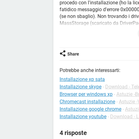
procedo con l'installazione (ho la l
fatidico messaggio d'errore 0x0000
(se non sbaglio). Non trovando i drive
MassStorage (scaricato da DriverPac
speranza che vada bene. Però quando
di premere invio per far partire il C
file INF \i386\txtsetup.sif non è val
un tasto qualsiasi per uscire.". Ho c
Share
problema anche perché ad altri il v
risolvere? Dovrei provare con un so
Potrebbe anche interessarti:
Installazione xp sata
Installazione skype
-
Download - Tel
Browser per windows xp
-
Astuzie -
Chromecast installazione
-
Astuzie -
Installazione google chrome
-
Astuz
Installazione youtube
-
Download - L
4 risposte