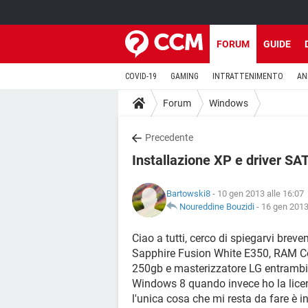
FORUM
GUIDE
COVID-19
GAMING
INTRATTENIMENTO
AN
Forum
Windows
Precedente
Installazione XP e driver SA
Bartowski8
- 10 gen 2013 alle 16:07
Noureddine Bouzidi
-
16 gen 2013
Ciao a tutti, cerco di spiegarvi bre
Sapphire Fusion White E350, RAM 
250gb e masterizzatore LG entrambi 
Windows 8 quando invece ho la lice
l'unica cosa che mi resta da fare è i