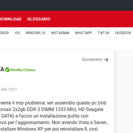
DOWNLOAD
GLOSSARIO
DROID
iOS
WINDOWS 10
INSTAGRAM
WHATSAPP
TIKTOK
FACEBOOK
Successivo
TA
Risolto
/Chiuso
 alle 13:21
vemente il mio problema: ieri assemblo questo pc (mb
Corsair 2x2gb DDR 3 DIMM 1333 Mhz, HD Seagate
SATA) e faccio un installazione pulita con
nza per l'aggiornamento. Non avendo Vista e Seven,
nstallare Windows XP per poi reinstallare 8, così