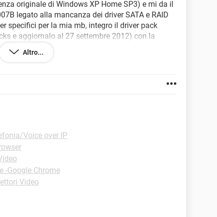
icenza originale di Windows XP Home SP3) e mi da il
007B legato alla mancanza dei driver SATA e RAID
r specifici per la mia mb, integro il driver pack
ks e aggiornalo al 27 settembre 2012) con la
 parte l'installazione, dopo la schermata che dice
Altro...
D, compare sempre questo errore "La riga 16911 del
ida. Impossibile continuare l'installazione. Premere
ercato sulla rete, ma non ho trovato soluzioni al
alore della riga cambia sempre. Sapete come
lo banco di RAM?
efonia/Voice over IP
Browser
Video
ie -Google Chrome
ettori Video