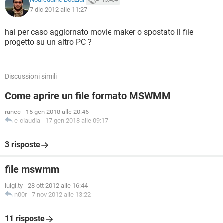
15.404
7 dic 2012 alle 11:27
hai per caso aggiornato movie maker o spostato il file
progetto su un altro PC ?
Discussioni simili
Come aprire un file formato MSWMM
ranec
-
15 gen 2018 alle 20:46
e-claudia
-
17 gen 2018 alle 09:17
3 risposte
file mswmm
luigi.ty
-
28 ott 2012 alle 16:44
n00r
-
7 nov 2012 alle 13:22
11 risposte