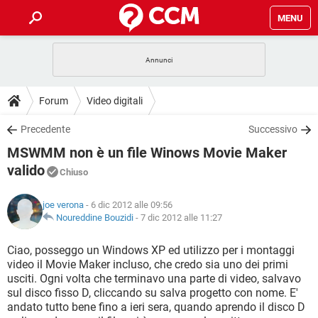
MENU
HOME
COVID-19
GAMING
GUIDE
Forum
Video digitali
INTRATTENIMENTO
ANDROID
COVID-19
GAMING
DOWNLOAD
Precedente
Successivo
iOS
WINDOWS 10
INTRATTENIMENTO
ANDROID
MSWMM non è un file Winows Movie Maker
INSTAGRAM
COVID-19
WHATSAPP
GAMING
FORUM
iOS
WINDOWS 10
valido
Chiuso
TIKTOK
INTRATTENIMENTO
FACEBOOK
ANDROID
INSTAGRAM
COVID-19
WHATSAPP
GAMING
GLOSSARIO
HARDWARE
iOS
WINDOWS 10
joe verona
- 6 dic 2012 alle 09:56
TIKTOK
INTRATTENIMENTO
FACEBOOK
ANDROID
Noureddine Bouzidi
-
7 dic 2012 alle 11:27
INSTAGRAM
COVID-19
WHATSAPP
GAMING
HARDWARE
iOS
WINDOWS 10
Ciao, posseggo un Windows XP ed utilizzo per i montaggi
TIKTOK
INTRATTENIMENTO
FACEBOOK
ANDROID
INSTAGRAM
WHATSAPP
video il Movie Maker incluso, che credo sia uno dei primi
HARDWARE
iOS
WINDOWS 10
usciti. Ogni volta che terminavo una parte di video, salvavo
TIKTOK
FACEBOOK
sul disco fisso D, cliccando su salva progetto con nome. E'
INSTAGRAM
WHATSAPP
andato tutto bene fino a ieri sera, quando aprendo il disco D
HARDWARE