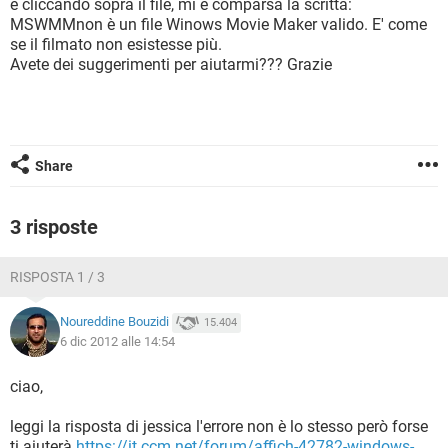
e cliccando sopra il file, mi è comparsa la scritta:
TIKTOK
FACEBOOK
MSWMMnon è un file Winows Movie Maker valido. E' come
HARDWARE
se il filmato non esistesse più.
Avete dei suggerimenti per aiutarmi??? Grazie
Share
3 risposte
RISPOSTA 1 / 3
Noureddine Bouzidi
15.404
6 dic 2012 alle 14:54
ciao,
leggi la risposta di jessica l'errore non è lo stesso però forse
ti aiuterà
https://it.ccm.net/forum/affich-42782-windows-