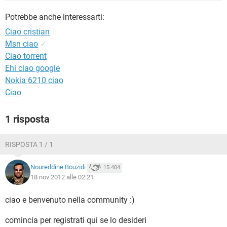
TIKTOK
FACEBOOK
Potrebbe anche interessarti:
HARDWARE
Ciao cristian
Msn ciao
✓
Ciao torrent
Ehi ciao google
Nokia 6210 ciao
Ciao
1 risposta
RISPOSTA 1 / 1
Noureddine Bouzidi
15.404
18 nov 2012 alle 02:21
ciao e benvenuto nella community :)
comincia per registrati qui se lo desideri