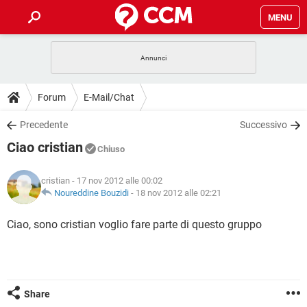
MENU
HOME
COVID-19
GAMING
GUIDE
Forum
E-Mail/Chat
INTRATTENIMENTO
ANDROID
COVID-19
GAMING
DOWNLOAD
Precedente
Successivo
iOS
WINDOWS 10
INTRATTENIMENTO
ANDROID
Ciao cristian
INSTAGRAM
COVID-19
WHATSAPP
GAMING
Chiuso
FORUM
iOS
WINDOWS 10
TIKTOK
INTRATTENIMENTO
FACEBOOK
ANDROID
cristian
- 17 nov 2012 alle 00:02
INSTAGRAM
COVID-19
WHATSAPP
GAMING
GLOSSARIO
Noureddine Bouzidi
-
18 nov 2012 alle 02:21
HARDWARE
iOS
WINDOWS 10
TIKTOK
INTRATTENIMENTO
FACEBOOK
ANDROID
INSTAGRAM
COVID-19
WHATSAPP
GAMING
Ciao, sono cristian voglio fare parte di questo gruppo
HARDWARE
iOS
WINDOWS 10
TIKTOK
INTRATTENIMENTO
FACEBOOK
ANDROID
INSTAGRAM
WHATSAPP
HARDWARE
iOS
WINDOWS 10
TIKTOK
FACEBOOK
INSTAGRAM
WHATSAPP
Share
HARDWARE