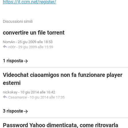
https://it.ccm.net/register/
Discussioni simili
convertire un file torrent
NomAn
-
25 giu 2009 alle 18:53
n00r
-
29 giu 2009 alle 15:59
1 risposta
Videochat ciaoamigos non fa funzionare player
esterni
nickokay
-
10 giu 2014 alle 16:42
Casamarce
-
10 giu 2014 alle 17:35
3 risposte
Password Yahoo dimenticata, come ritrovarla