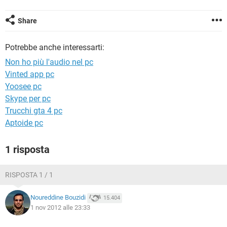
TIKTOK
FACEBOOK
HARDWARE
Share
Potrebbe anche interessarti:
Non ho più l'audio nel pc
Vinted app pc
Yoosee pc
Skype per pc
Trucchi gta 4 pc
Aptoide pc
1 risposta
RISPOSTA 1 / 1
Noureddine Bouzidi
15.404
1 nov 2012 alle 23:33