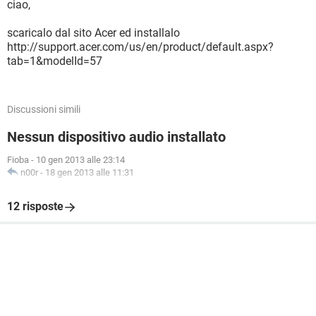
ciao,
scaricalo dal sito Acer ed installalo
http://support.acer.com/us/en/product/default.aspx?
tab=1&modelId=57
Discussioni simili
Nessun dispositivo audio installato
Fioba
-
10 gen 2013 alle 23:14
n00r
-
18 gen 2013 alle 11:31
12 risposte