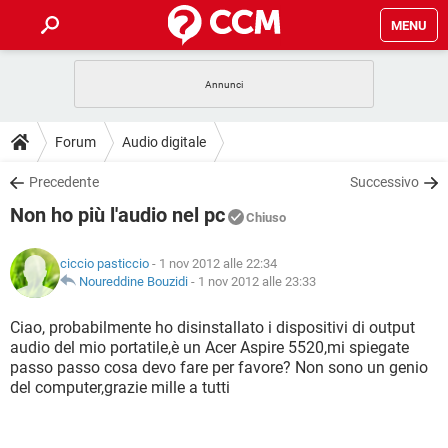
MENU
HOME
COVID-19
GAMING
GUIDE
Forum
Audio digitale
INTRATTENIMENTO
ANDROID
COVID-19
GAMING
DOWNLOAD
Precedente
Successivo
iOS
WINDOWS 10
INTRATTENIMENTO
ANDROID
Non ho più l'audio nel pc
INSTAGRAM
COVID-19
WHATSAPP
GAMING
Chiuso
FORUM
iOS
WINDOWS 10
TIKTOK
INTRATTENIMENTO
FACEBOOK
ANDROID
ciccio pasticcio
- 1 nov 2012 alle 22:34
INSTAGRAM
COVID-19
WHATSAPP
GAMING
GLOSSARIO
Noureddine Bouzidi
-
1 nov 2012 alle 23:33
HARDWARE
iOS
WINDOWS 10
TIKTOK
INTRATTENIMENTO
FACEBOOK
ANDROID
INSTAGRAM
COVID-19
WHATSAPP
GAMING
Ciao, probabilmente ho disinstallato i dispositivi di output
HARDWARE
iOS
WINDOWS 10
audio del mio portatile,è un Acer Aspire 5520,mi spiegate
TIKTOK
INTRATTENIMENTO
FACEBOOK
ANDROID
passo passo cosa devo fare per favore? Non sono un genio
INSTAGRAM
WHATSAPP
del computer,grazie mille a tutti
HARDWARE
iOS
WINDOWS 10
TIKTOK
FACEBOOK
INSTAGRAM
WHATSAPP
HARDWARE