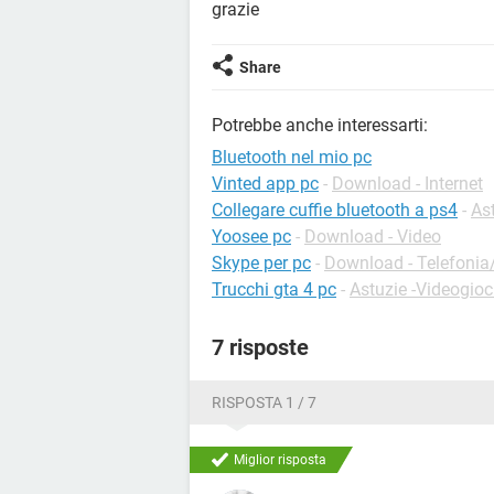
grazie
Share
Potrebbe anche interessarti:
Bluetooth nel mio pc
Vinted app pc
-
Download - Internet
Collegare cuffie bluetooth a ps4
-
As
Yoosee pc
-
Download - Video
Skype per pc
-
Download - Telefonia/
Trucchi gta 4 pc
-
Astuzie -Videogioc
7 risposte
RISPOSTA 1 / 7
Miglior risposta