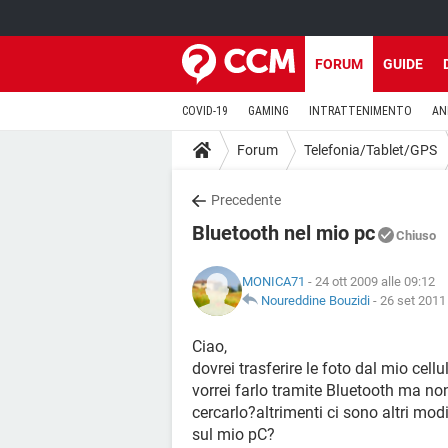
FORUM
GUIDE
COVID-19
GAMING
INTRATTENIMENTO
AN
Forum
Telefonia/Tablet/GPS
Precedente
Bluetooth nel mio pc
Chiuso
MONICA71
- 24 ott 2009 alle 09:12
Noureddine Bouzidi
-
26 set 2011 
Ciao,
dovrei trasferire le foto dal mio cel
vorrei farlo tramite Bluetooth ma non
cercarlo?altrimenti ci sono altri mod
sul mio pC?