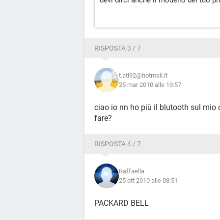
devi dirci anche il modello del tuo ph
RISPOSTA 3 / 7
t.ati92@hotmail.it
25 mar 2010 alle 19:57
ciao io nn ho più il blutooth sul mi
fare?
RISPOSTA 4 / 7
Raffaella
25 ott 2010 alle 08:51
PACKARD BELL