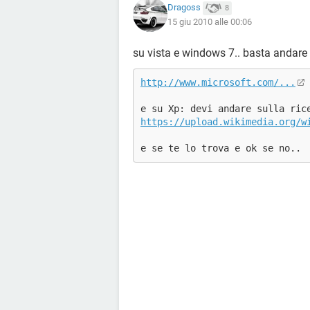
Dragoss
8
15 giu 2010 alle 00:06
su vista e windows 7.. basta andare
http://www.microsoft.com/...
e su Xp: devi andare sulla ric
https://upload.wikimedia.org/w
e se te lo trova e ok se no..