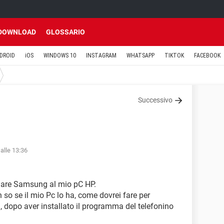
DOWNLOAD
GLOSSARIO
DROID
iOS
WINDOWS 10
INSTAGRAM
WHATSAPP
TIKTOK
FACEBOOK
Successivo
alle 13:36
lulare Samsung al mio pC HP.
 so se il mio Pc lo ha, come dovrei fare per
i, dopo aver installato il programma del telefonino