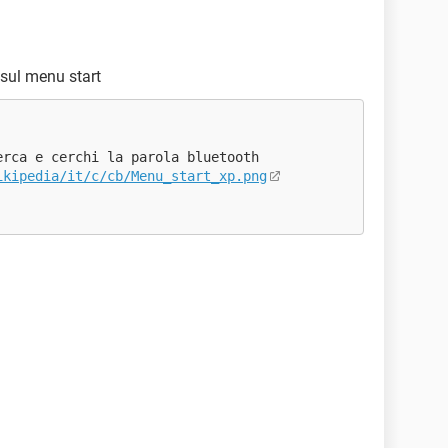
 sul menu start
erca e cerchi la parola bluetooth
ikipedia/it/c/cb/Menu_start_xp.png