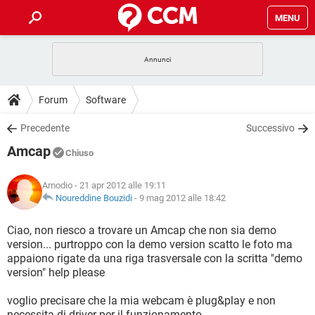
MENU
HOME
COVID-19
GAMING
GUIDE
Forum
Software
INTRATTENIMENTO
ANDROID
COVID-19
GAMING
DOWNLOAD
Precedente
Successivo
iOS
WINDOWS 10
INTRATTENIMENTO
ANDROID
Amcap
INSTAGRAM
COVID-19
WHATSAPP
GAMING
Chiuso
FORUM
iOS
WINDOWS 10
TIKTOK
INTRATTENIMENTO
FACEBOOK
ANDROID
Amodio
- 21 apr 2012 alle 19:11
INSTAGRAM
COVID-19
WHATSAPP
GAMING
GLOSSARIO
Noureddine Bouzidi
-
9 mag 2012 alle 18:42
HARDWARE
iOS
WINDOWS 10
TIKTOK
INTRATTENIMENTO
FACEBOOK
ANDROID
INSTAGRAM
COVID-19
WHATSAPP
GAMING
Ciao, non riesco a trovare un Amcap che non sia demo
HARDWARE
iOS
WINDOWS 10
version... purtroppo con la demo version scatto le foto ma
TIKTOK
INTRATTENIMENTO
FACEBOOK
ANDROID
appaiono rigate da una riga trasversale con la scritta "demo
INSTAGRAM
WHATSAPP
version" help please
HARDWARE
iOS
WINDOWS 10
TIKTOK
FACEBOOK
INSTAGRAM
WHATSAPP
voglio precisare che la mia webcam è plug&play e non
HARDWARE
necessita di driver per il funzionamento