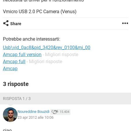
TIKTOK
FACEBOOK
Vmicro USB 2.0 PC Camera (Venus)
HARDWARE
Share
Potrebbe anche interessarti:
Usb\vid_0ac8&pid_3420&rev_0100&mi_00
Amcap full version
- Migliori risposte
Amcap full
- Migliori risposte
Amcap
3 risposte
RISPOSTA 1 / 3
Noureddine Bouzidi
15.404
23 apr 2012 alle 10:06
ciao,