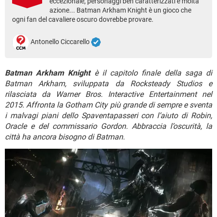
eccezionale, personaggi ben caratterizzati e molta
TIKTOK
FACEBOOK
azione... Batman Arkham Knight è un gioco che
ogni fan del cavaliere oscuro dovrebbe provare.
HARDWARE
Antonello Ciccarello
Batman Arkham Knight
è il capitolo finale della saga di
Batman Arkham, sviluppata da Rocksteady Studios e
rilasciata da Warner Bros. Interactive Entertainment nel
2015. Affronta la Gotham City più grande di sempre e sventa
i malvagi piani dello Spaventapasseri con l’aiuto di Robin,
Oracle e del commissario Gordon. Abbraccia l’oscurità, la
città ha ancora bisogno di Batman
.