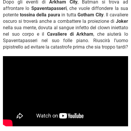
Dopo gli eventi di
Arkham City
, Batman si trova ad
affrontare lo
Spaventapasseri
, che vuole diffondere la sua
potente
tossina della paura
in tutta
Gotham City
. Il cavaliere
oscuro si troverà anche a combattere la proiezione di
Joker
nella sua mente, dovuta al sangue infetto del clown iniettato
nel suo corpo e il
Cavaliere di Arkham
, che aiuterà lo
Spaventapasseri nel suo folle piano. Riuscirà l’uomo
pipistrello ad evitare la catastrofe prima che sia troppo tardi?