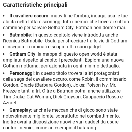
Caratteristiche principali
Il cavaliere oscuro
: muoviti nell’ombra, indaga, usa le tue
abilità nella lotta e sconfiggi tutti i nemici che troverai sul tuo
cammino per salvare Gotham City. Batman non dorme mai.
Batmobile
: in questo capitolo viene introdotta anche
l’iconica Batmobile. Usala per sfrecciare tra le vie di Gotham
e inseguire i criminali e scopri tutti i suoi gadget.
Gotham City
: la mappa di questo open world è stata
ampliata rispetto ai capitoli precedenti. Esplora una nuova
Gotham notturna, perfezionata in ogni minimo dettaglio.
Personaggi
: in questo titolo troverai altri protagonisti
della saga del cavaliere oscuro, come Robin, il commissario
Gordon, Oracle (Barbara Gordon), Joker, Poison Ivy, Mr.
Freeze e tanti altri. Oltre a Batman potrai anche utilizzare
Tim Drake, Cat Woman, Dick Grayson, Cappuccio Rosso e
Azrael.
Gameplay
: anche le meccaniche di gioco sono state
notevolmente migliorate, soprattutto nel combattimento.
Inoltre avrai a disposizione nuovi e vari gadget da usare
contro i nemici, come ad esempio il batarang.