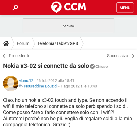
MENU
HOME
COVID-19
GAMING
GUIDE
Forum
Telefonia/Tablet/GPS
INTRATTENIMENTO
ANDROID
COVID-19
GAMING
DOWNLOAD
Precedente
Successivo
iOS
WINDOWS 10
INTRATTENIMENTO
ANDROID
Nokia x3-02 si connette da solo
INSTAGRAM
COVID-19
WHATSAPP
GAMING
Chiuso
FORUM
iOS
WINDOWS 10
TIKTOK
INTRATTENIMENTO
FACEBOOK
ANDROID
Manu.12
- 26 feb 2012 alle 15:41
INSTAGRAM
COVID-19
WHATSAPP
GAMING
GLOSSARIO
Noureddine Bouzidi
-
1 ago 2012 alle 10:40
HARDWARE
iOS
WINDOWS 10
TIKTOK
INTRATTENIMENTO
FACEBOOK
ANDROID
INSTAGRAM
COVID-19
WHATSAPP
GAMING
Ciao, ho un nokia x3-02 touch and type. Se non accendo il
HARDWARE
iOS
WINDOWS 10
wifi il mio telefono si connette da solo però spendo i soldi.
TIKTOK
INTRATTENIMENTO
FACEBOOK
ANDROID
Come posso fare x farlo connettere solo con il wifi?!
INSTAGRAM
WHATSAPP
Aiutatemi perché non ho più voglia di regalare soldi alla mia
HARDWARE
iOS
WINDOWS 10
TIKTOK
FACEBOOK
compagnia telefonica. Grazie :)
INSTAGRAM
WHATSAPP
HARDWARE