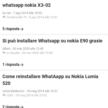
whatsapp nokia X3-02
luc.ter
-
7 ago 2014 alle 18:53
l'embrouille 75
-
8 ago 2014 alle 13:41
5 risposte
Si può installare Whatsapp su nokia E90 graxie
Albert
-
30 mar 2020 alle 12:40
e-claudia
-
30 mar 2020 alle 15:08
1 risposta
Come reinstallare WhatAapp su Nokia Lumia
520
sonia.Baldessin
-
18 mag 2014 alle 16:51
n00r
-
18 mag 2014 alle 23:02
2 risposte