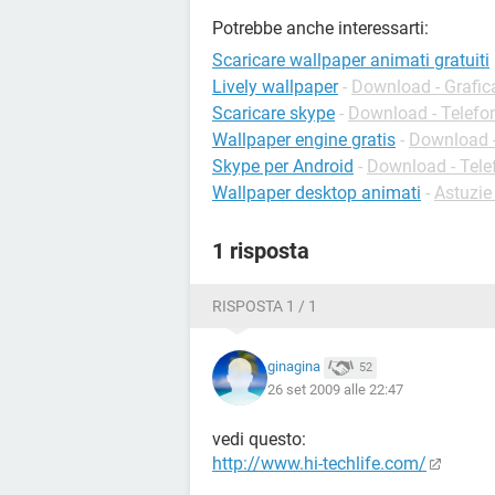
Potrebbe anche interessarti:
Scaricare wallpaper animati gratuiti
Lively wallpaper
-
Download - Grafic
Scaricare skype
-
Download - Telefon
Wallpaper engine gratis
-
Download 
Skype per Android
-
Download - Tele
Wallpaper desktop animati
-
Astuzie
1 risposta
RISPOSTA 1 / 1
ginagina
52
26 set 2009 alle 22:47
vedi questo:
http://www.hi-techlife.com/