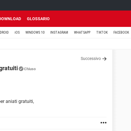
DOWNLOAD
GLOSSARIO
DROID
iOS
WINDOWS 10
INSTAGRAM
WHATSAPP
TIKTOK
FACEBOOK
Successivo
ratuiti
Chiuso
 aniati gratuiti,