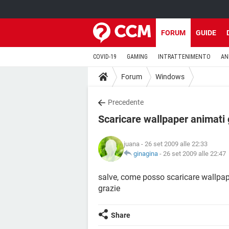
FORUM
GUIDE
COVID-19
GAMING
INTRATTENIMENTO
AN
Forum
Windows
Precedente
Scaricare wallpaper animati g
juana
- 26 set 2009 alle 22:33
ginagina
-
26 set 2009 alle 22:47
salve, come posso scaricare wallpaper
grazie
Share