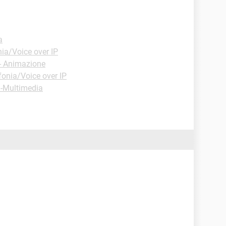
a
ia/Voice over IP
- Animazione
fonia/Voice over IP
 -Multimedia