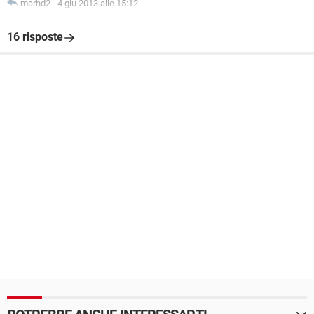
marhd2
-
4 giu 2013 alle 15:12
16 risposte