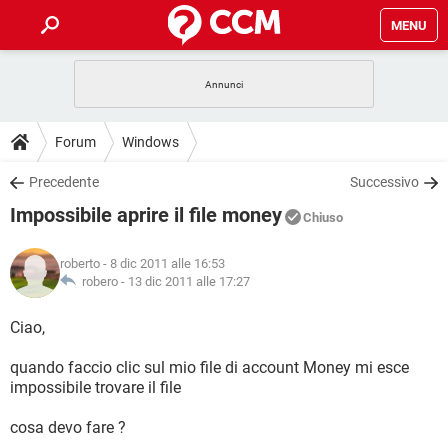
MENU
HOME
COVID-19
GAMING
GUIDE
Forum
Windows
INTRATTENIMENTO
ANDROID
COVID-19
GAMING
DOWNLOAD
Precedente
Successivo
iOS
WINDOWS 10
INTRATTENIMENTO
ANDROID
Impossibile aprire il file money
INSTAGRAM
COVID-19
WHATSAPP
GAMING
Chiuso
FORUM
iOS
WINDOWS 10
TIKTOK
INTRATTENIMENTO
FACEBOOK
ANDROID
roberto
- 8 dic 2011 alle 16:53
INSTAGRAM
COVID-19
WHATSAPP
GAMING
GLOSSARIO
robero -
13 dic 2011 alle 17:27
HARDWARE
iOS
WINDOWS 10
TIKTOK
INTRATTENIMENTO
FACEBOOK
ANDROID
INSTAGRAM
COVID-19
WHATSAPP
GAMING
Ciao,
HARDWARE
iOS
WINDOWS 10
TIKTOK
INTRATTENIMENTO
FACEBOOK
ANDROID
quando faccio clic sul mio file di account Money mi esce
INSTAGRAM
WHATSAPP
impossibile trovare il file
HARDWARE
iOS
WINDOWS 10
TIKTOK
FACEBOOK
INSTAGRAM
WHATSAPP
cosa devo fare ?
HARDWARE