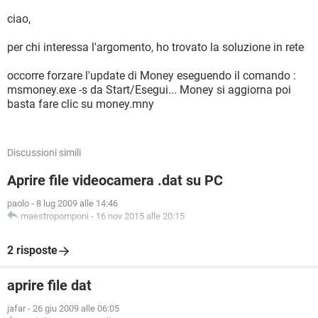
ciao,
per chi interessa l'argomento, ho trovato la soluzione in rete
occorre forzare l'update di Money eseguendo il comando :
msmoney.exe -s da Start/Esegui... Money si aggiorna poi
basta fare clic su money.mny
Discussioni simili
Aprire file videocamera .dat su PC
paolo
-
8 lug 2009 alle 14:46
maestropomponi
-
16 nov 2015 alle 20:15
2 risposte
aprire file dat
jafar
-
26 giu 2009 alle 06:05