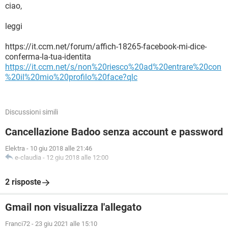
ciao,
leggi
https://it.ccm.net/forum/affich-18265-facebook-mi-dice-
conferma-la-tua-identita
https://it.ccm.net/s/non%20riesco%20ad%20entrare%20con
%20il%20mio%20profilo%20face?qlc
Discussioni simili
Cancellazione Badoo senza account e password
Elektra
-
10 giu 2018 alle 21:46
e-claudia
-
12 giu 2018 alle 12:00
2 risposte
Gmail non visualizza l'allegato
Franci72
-
23 giu 2021 alle 15:10