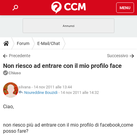
MENU
HOME
COVID-19
GAMING
GUIDE
Forum
E-Mail/Chat
INTRATTENIMENTO
ANDROID
COVID-19
GAMING
DOWNLOAD
Precedente
Successivo
iOS
WINDOWS 10
INTRATTENIMENTO
ANDROID
Non riesco ad entrare con il mio profilo face
INSTAGRAM
COVID-19
WHATSAPP
GAMING
FORUM
iOS
WINDOWS 10
Chiuso
TIKTOK
INTRATTENIMENTO
FACEBOOK
ANDROID
INSTAGRAM
COVID-19
WHATSAPP
GAMING
GLOSSARIO
HARDWARE
iOS
silvana
- 14 nov 2011 alle 13:44
WINDOWS 10
TIKTOK
INTRATTENIMENTO
FACEBOOK
ANDROID
Noureddine Bouzidi
-
14 nov 2011 alle 14:32
INSTAGRAM
COVID-19
WHATSAPP
GAMING
HARDWARE
iOS
WINDOWS 10
Ciao,
TIKTOK
INTRATTENIMENTO
FACEBOOK
ANDROID
INSTAGRAM
WHATSAPP
HARDWARE
iOS
WINDOWS 10
TIKTOK
FACEBOOK
non riesco più ad entrare con il mio profilo di facebook,come
INSTAGRAM
WHATSAPP
posso fare?
HARDWARE