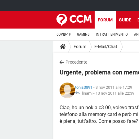
FORUM
GUIDE
COVID-19
GAMING
INTRATTENIMENTO
AN
Forum
E-Mail/Chat
Precedente
Urgente, problema con memo
tonis3891
- 3 nov 2011 alle 17:29
linami -
13 nov 2011 alle 22:39
Ciao, ho un nokia c3-00, volevo tras
telefono alla memory card e però mi
è piena, tutt'altro. Come posso fare?