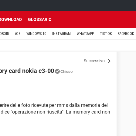
DOWNLOAD
GLOSSARIO
DROID
iOS
WINDOWS 10
INSTAGRAM
WHATSAPP
TIKTOK
FACEBOOK
Successivo
ry card nokia c3-00
Chiuso
ferire delle foto ricevute per mms dalla memoria del
 dice "operazione non riuscita". La memory card non