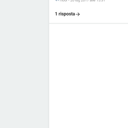
n00r
-
20 lug 2017 alle 15:31
1 risposta