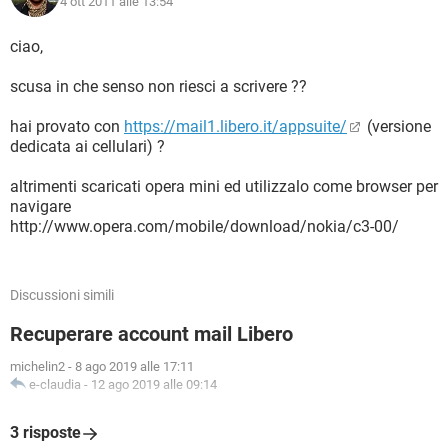
4 ott 2011 alle 13:54
ciao,
scusa in che senso non riesci a scrivere ??
hai provato con
https://mail1.libero.it/appsuite/
(versione
dedicata ai cellulari) ?
altrimenti scaricati opera mini ed utilizzalo come browser per
navigare
http://www.opera.com/mobile/download/nokia/c3-00/
Discussioni simili
Recuperare account mail Libero
michelin2
-
8 ago 2019 alle 17:11
e-claudia
-
12 ago 2019 alle 09:14
3 risposte