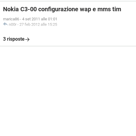
Nokia C3-00 configurazione wap e mms tim
marica86
-
4 set 2011 alle 01:01
n00r
-
27 feb 2012 alle 15:25
3 risposte