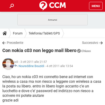
MENU
HOME
COVID-19
GAMING
GUIDE
Forum
Telefonia/Tablet/GPS
INTRATTENIMENTO
ANDROID
COVID-19
GAMING
DOWNLOAD
Precedente
Successivo
iOS
WINDOWS 10
INTRATTENIMENTO
ANDROID
Con nokia c03 non leggo mail libero
INSTAGRAM
COVID-19
WHATSAPP
GAMING
Chiuso
FORUM
iOS
WINDOWS 10
TIKTOK
INTRATTENIMENTO
FACEBOOK
ANDROID
adi
- 3 ott 2011 alle 21:57
INSTAGRAM
COVID-19
WHATSAPP
GAMING
GLOSSARIO
Noureddine Bouzidi
-
4 ott 2011 alle 13:54
HARDWARE
iOS
WINDOWS 10
TIKTOK
INTRATTENIMENTO
FACEBOOK
ANDROID
INSTAGRAM
COVID-19
WHATSAPP
GAMING
Ciao, ho un nokia c03 mi connetto bene ad internet con
HARDWARE
iOS
WINDOWS 10
wireless a casa ma non riesco a leggere con wireless a casa
TIKTOK
INTRATTENIMENTO
FACEBOOK
ANDROID
la posta su libero. entro in libero login accanto c'e un
INSTAGRAM
WHATSAPP
lucchetto e dove c'e' password ed indirizzo non riesco a
HARDWARE
iOS
WINDOWS 10
TIKTOK
FACEBOOK
scrivere mi potete aiutare
INSTAGRAM
WHATSAPP
grazie adi
HARDWARE