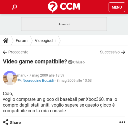
MENU
HOME
COVID-19
GAMING
GUIDE
Forum
Videogiochi
INTRATTENIMENTO
ANDROID
COVID-19
GAMING
DOWNLOAD
Precedente
Successivo
iOS
WINDOWS 10
INTRATTENIMENTO
ANDROID
Video game compatibile?
INSTAGRAM
COVID-19
WHATSAPP
GAMING
Chiuso
FORUM
iOS
WINDOWS 10
TIKTOK
INTRATTENIMENTO
FACEBOOK
ANDROID
manu
- 7 mag 2009 alle 18:59
INSTAGRAM
COVID-19
WHATSAPP
GAMING
GLOSSARIO
Noureddine Bouzidi
-
8 mag 2009 alle 10:53
HARDWARE
iOS
WINDOWS 10
TIKTOK
INTRATTENIMENTO
FACEBOOK
ANDROID
INSTAGRAM
COVID-19
WHATSAPP
GAMING
Ciao,
HARDWARE
iOS
WINDOWS 10
voglio comprare un gioco di baseball per Xbox360, ma lo
TIKTOK
INTRATTENIMENTO
FACEBOOK
ANDROID
compro dagli stati uniti, voglio sapere se questo gioco è
INSTAGRAM
WHATSAPP
compatibile con la mia console.
HARDWARE
iOS
WINDOWS 10
TIKTOK
FACEBOOK
INSTAGRAM
WHATSAPP
Share
HARDWARE