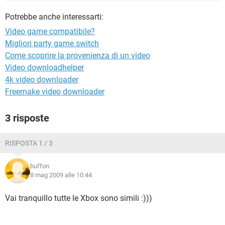
TIKTOK
FACEBOOK
Potrebbe anche interessarti:
HARDWARE
Video game compatibile?
Migliori party game switch
Come scoprire la provenienza di un video
Video downloadhelper
4k video downloader
Freemake video downloader
3 risposte
RISPOSTA 1 / 3
buffon
8 mag 2009 alle 10:44
Vai tranquillo tutte le Xbox sono simili :)))