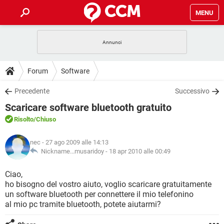
MENU
HOME
COVID-19
GAMING
GUIDE
Forum
Software
INTRATTENIMENTO
ANDROID
COVID-19
GAMING
DOWNLOAD
Precedente
Successivo
iOS
WINDOWS 10
INTRATTENIMENTO
ANDROID
Scaricare software bluetooth gratuito
INSTAGRAM
COVID-19
WHATSAPP
GAMING
FORUM
iOS
WINDOWS 10
Risolto
/Chiuso
TIKTOK
INTRATTENIMENTO
FACEBOOK
ANDROID
INSTAGRAM
COVID-19
WHATSAPP
GAMING
GLOSSARIO
HARDWARE
iOS
nec
- 27 ago 2009 alle 14:13
WINDOWS 10
TIKTOK
INTRATTENIMENTO
FACEBOOK
ANDROID
Nickname...musaridoy -
18 apr 2010 alle 00:49
INSTAGRAM
COVID-19
WHATSAPP
GAMING
HARDWARE
iOS
WINDOWS 10
Ciao,
TIKTOK
INTRATTENIMENTO
FACEBOOK
ANDROID
ho bisogno del vostro aiuto, voglio scaricare gratuitamente
INSTAGRAM
WHATSAPP
un software bluetooth per connettere il mio telefonino
HARDWARE
iOS
WINDOWS 10
TIKTOK
FACEBOOK
al mio pc tramite bluetooth, potete aiutarmi?
INSTAGRAM
WHATSAPP
HARDWARE