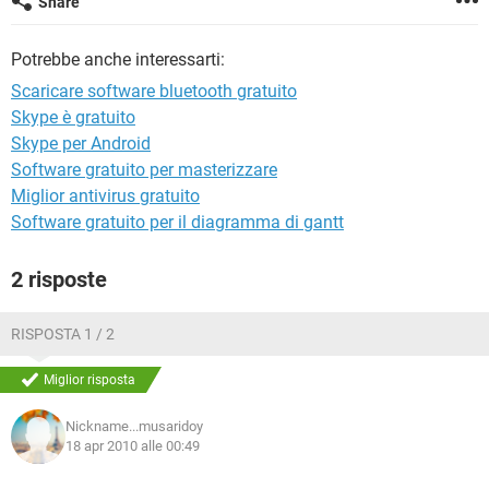
Share
TIKTOK
FACEBOOK
HARDWARE
Potrebbe anche interessarti:
Scaricare software bluetooth gratuito
Skype è gratuito
Skype per Android
Software gratuito per masterizzare
Miglior antivirus gratuito
Software gratuito per il diagramma di gantt
2 risposte
RISPOSTA 1 / 2
Miglior risposta
Nickname...musaridoy
18 apr 2010 alle 00:49