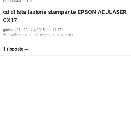
Discussioni simili
cd di istallazione stampante EPSON ACULASER
CX17
gaetano81
-
23 mag 2015 alle 11:47
l'embrouille 75
-
23 mag 2015 alle 12:01
1 risposta