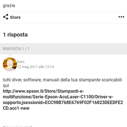
TIKTOK
FACEBOOK
grazie
HARDWARE
Share
1 risposta
RISPOSTA 1 / 1
Saro
12 mag 2011 alle 13:14
tutti diver, software, manuali della tua stampante scaricabili
qui
http://www.epson.it/Store/Stampanti-e-
multifunzione/Serie-Epson-AcuLaser-C1100/Driver-e-
supporto;jsessionid=ECC98B768E6769F02F16823DEEDFE2
CD.acc1-new