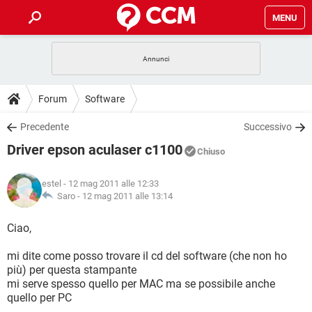
MENU
HOME
COVID-19
GAMING
GUIDE
Forum
Software
INTRATTENIMENTO
ANDROID
COVID-19
GAMING
DOWNLOAD
Precedente
Successivo
iOS
WINDOWS 10
INTRATTENIMENTO
ANDROID
Driver epson aculaser c1100
INSTAGRAM
COVID-19
WHATSAPP
GAMING
Chiuso
FORUM
iOS
WINDOWS 10
TIKTOK
INTRATTENIMENTO
FACEBOOK
ANDROID
estel
- 12 mag 2011 alle 12:33
INSTAGRAM
COVID-19
WHATSAPP
GAMING
GLOSSARIO
Saro -
12 mag 2011 alle 13:14
HARDWARE
iOS
WINDOWS 10
TIKTOK
INTRATTENIMENTO
FACEBOOK
ANDROID
INSTAGRAM
COVID-19
WHATSAPP
GAMING
Ciao,
HARDWARE
iOS
WINDOWS 10
TIKTOK
INTRATTENIMENTO
FACEBOOK
ANDROID
mi dite come posso trovare il cd del software (che non ho
INSTAGRAM
WHATSAPP
più) per questa stampante
HARDWARE
iOS
WINDOWS 10
TIKTOK
FACEBOOK
mi serve spesso quello per MAC ma se possibile anche
INSTAGRAM
WHATSAPP
quello per PC
HARDWARE