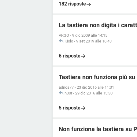
182 risposte
La tastiera non digita i caratt
ARGO
-
9 dic 2009 alle 14:15
Kiolo
-
9 set 2019 alle 16:43
6 risposte
Tastiera non funziona più s
adnos77
-
23 dic 2016 alle 11:31
n00r
-
29 dic 2016 alle 15:30
5 risposte
Non funziona la tastiera su