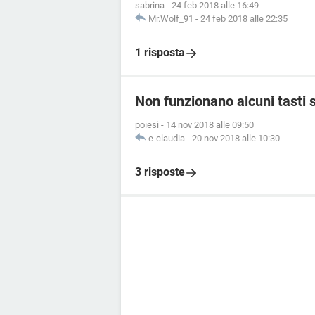
sabrina
-
24 feb 2018 alle 16:49
Mr.Wolf_91
-
24 feb 2018 alle 22:35
1 risposta
Non funzionano alcuni tasti s
poiesi
-
14 nov 2018 alle 09:50
e-claudia
-
20 nov 2018 alle 10:30
3 risposte