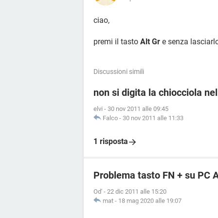
ciao,
premi il tasto
Alt Gr
e senza lasciarlo
Discussioni simili
non si digita la chiocciola nel
elvi
-
30 nov 2011 alle 09:45
Falco
-
30 nov 2011 alle 11:33
1 risposta
Problema tasto FN + su PC 
Od'
-
22 dic 2011 alle 15:20
mat
-
18 mag 2020 alle 19:07