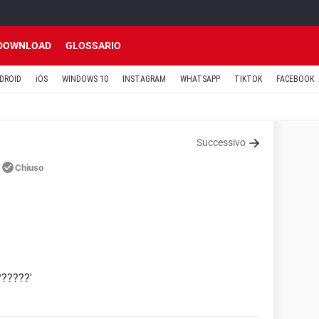
DOWNLOAD
GLOSSARIO
DROID
iOS
WINDOWS 10
INSTAGRAM
WHATSAPP
TIKTOK
FACEBOOK
Successivo
Chiuso
??????'