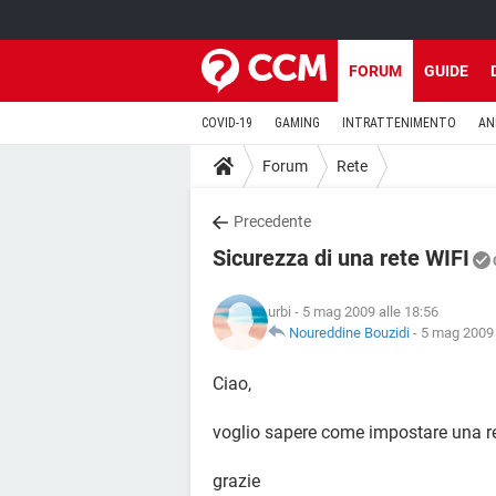
FORUM
GUIDE
COVID-19
GAMING
INTRATTENIMENTO
AN
Forum
Rete
Precedente
Sicurezza di una rete WIFI
urbi
- 5 mag 2009 alle 18:56
Noureddine Bouzidi
-
5 mag 2009 
Ciao,
voglio sapere come impostare una re
grazie