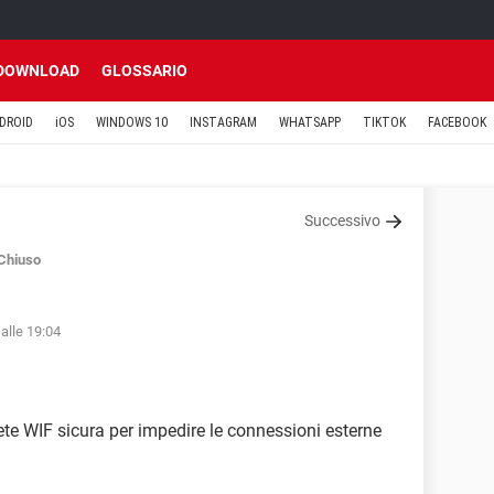
DOWNLOAD
GLOSSARIO
DROID
iOS
WINDOWS 10
INSTAGRAM
WHATSAPP
TIKTOK
FACEBOOK
Successivo
Chiuso
alle 19:04
te WIF sicura per impedire le connessioni esterne