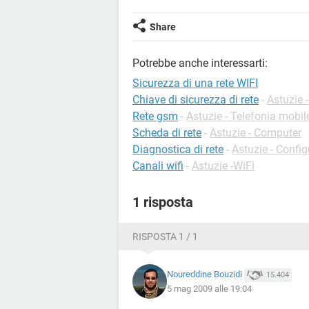
Share
Potrebbe anche interessarti:
Sicurezza di una rete WIFI
Chiave di sicurezza di rete
-
Astuzie 
Rete gsm
-
Astuzie - Telefonia mobil
Scheda di rete
-
Astuzie - Computer
Diagnostica di rete
-
Astuzie - Config
Canali wifi
-
Astuzie -WiFi
1 risposta
RISPOSTA 1 / 1
Noureddine Bouzidi
15.404
5 mag 2009 alle 19:04