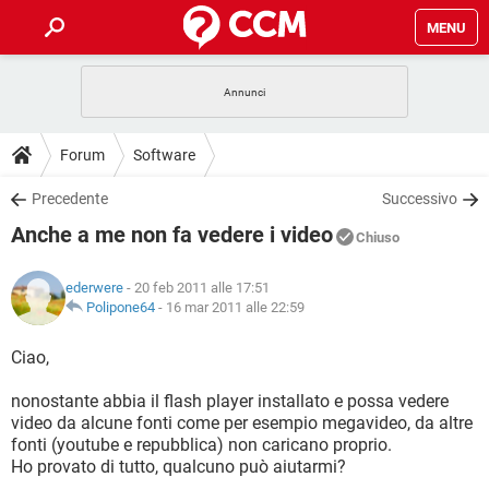
MENU
HOME
COVID-19
GAMING
GUIDE
Forum
Software
INTRATTENIMENTO
ANDROID
COVID-19
GAMING
DOWNLOAD
Precedente
Successivo
iOS
WINDOWS 10
INTRATTENIMENTO
ANDROID
Anche a me non fa vedere i video
INSTAGRAM
COVID-19
WHATSAPP
GAMING
Chiuso
FORUM
iOS
WINDOWS 10
TIKTOK
INTRATTENIMENTO
FACEBOOK
ANDROID
ederwere
- 20 feb 2011 alle 17:51
INSTAGRAM
COVID-19
WHATSAPP
GAMING
GLOSSARIO
Polipone64
-
16 mar 2011 alle 22:59
HARDWARE
iOS
WINDOWS 10
TIKTOK
INTRATTENIMENTO
FACEBOOK
ANDROID
INSTAGRAM
COVID-19
WHATSAPP
GAMING
Ciao,
HARDWARE
iOS
WINDOWS 10
TIKTOK
INTRATTENIMENTO
FACEBOOK
ANDROID
nonostante abbia il flash player installato e possa vedere
INSTAGRAM
WHATSAPP
video da alcune fonti come per esempio megavideo, da altre
HARDWARE
iOS
WINDOWS 10
TIKTOK
FACEBOOK
fonti (youtube e repubblica) non caricano proprio.
INSTAGRAM
WHATSAPP
Ho provato di tutto, qualcuno può aiutarmi?
HARDWARE