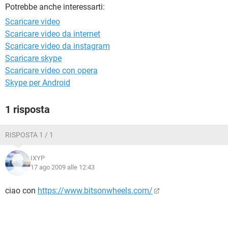
TIKTOK
FACEBOOK
Potrebbe anche interessarti:
Scaricare video
HARDWARE
Scaricare video da internet
Scaricare video da instagram
Scaricare skype
Scaricare video con opera
Skype per Android
1 risposta
RISPOSTA 1 / 1
IXYP
17 ago 2009 alle 12:43
ciao con
https://www.bitsonwheels.com/