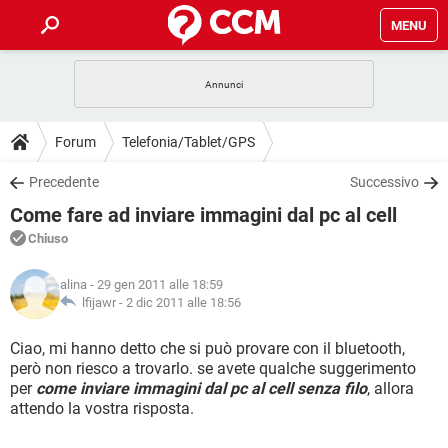
MENU
HOME
COVID-19
GAMING
GUIDE
Forum
Telefonia/Tablet/GPS
INTRATTENIMENTO
ANDROID
COVID-19
GAMING
DOWNLOAD
Precedente
Successivo
iOS
WINDOWS 10
INTRATTENIMENTO
ANDROID
Come fare ad inviare immagini dal pc al cell
INSTAGRAM
COVID-19
WHATSAPP
GAMING
FORUM
iOS
WINDOWS 10
Chiuso
TIKTOK
INTRATTENIMENTO
FACEBOOK
ANDROID
INSTAGRAM
COVID-19
WHATSAPP
GAMING
GLOSSARIO
HARDWARE
iOS
alina
- 29 gen 2011 alle 18:59
WINDOWS 10
TIKTOK
INTRATTENIMENTO
FACEBOOK
ANDROID
lfijawr -
2 dic 2011 alle 18:56
INSTAGRAM
COVID-19
WHATSAPP
GAMING
HARDWARE
iOS
WINDOWS 10
Ciao, mi hanno detto che si può provare con il bluetooth,
TIKTOK
INTRATTENIMENTO
FACEBOOK
ANDROID
però non riesco a trovarlo. se avete qualche suggerimento
INSTAGRAM
WHATSAPP
per
HARDWARE
iOS
come inviare immagini dal pc al cell senza filo
WINDOWS 10
, allora
TIKTOK
FACEBOOK
attendo la vostra risposta.
INSTAGRAM
WHATSAPP
HARDWARE