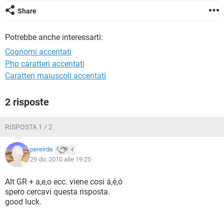
TIKTOK
FACEBOOK
Share
HARDWARE
Potrebbe anche interessarti:
Cognomi accentati
Php caratteri accentati
Caratteri maiuscoli accentati
2 risposte
RISPOSTA 1 / 2
pereirde
4
29 dic 2010 alle 19:25
Alt GR + a,e,o ecc. viene cosi á,é,ó
spero cercavi questa risposta.
good luck.