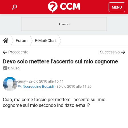
MENU
HOME
COVID-19
GAMING
GUIDE
Forum
E-Mail/Chat
INTRATTENIMENTO
ANDROID
COVID-19
GAMING
DOWNLOAD
Precedente
Successivo
iOS
WINDOWS 10
INTRATTENIMENTO
ANDROID
Devo solo mettere l'accento sul mio cognome
INSTAGRAM
COVID-19
WHATSAPP
GAMING
FORUM
iOS
WINDOWS 10
Chiuso
TIKTOK
INTRATTENIMENTO
FACEBOOK
ANDROID
INSTAGRAM
COVID-19
WHATSAPP
GAMING
GLOSSARIO
HARDWARE
iOS
giusy
- 29 dic 2010 alle 16:44
WINDOWS 10
TIKTOK
INTRATTENIMENTO
FACEBOOK
ANDROID
Noureddine Bouzidi
-
30 dic 2010 alle 11:20
INSTAGRAM
COVID-19
WHATSAPP
GAMING
HARDWARE
iOS
WINDOWS 10
Ciao, ma come faccio per mettere l'accento sul mio
TIKTOK
INTRATTENIMENTO
FACEBOOK
ANDROID
cognome sul mio secondo indirizzo e-mail?
INSTAGRAM
WHATSAPP
HARDWARE
iOS
WINDOWS 10
TIKTOK
FACEBOOK
INSTAGRAM
WHATSAPP
HARDWARE