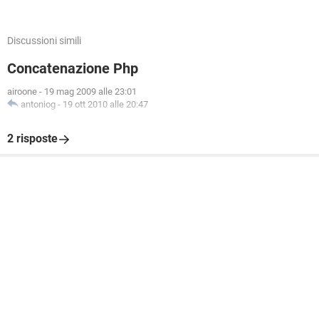
Discussioni simili
Concatenazione Php
airoone
-
19 mag 2009 alle 23:01
antoniog
-
19 ott 2010 alle 20:47
2 risposte