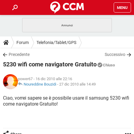
MENU
HOME
COVID-19
GAMING
GUIDE
Forum
Telefonia/Tablet/GPS
INTRATTENIMENTO
ANDROID
COVID-19
GAMING
DOWNLOAD
Precedente
Successivo
iOS
WINDOWS 10
INTRATTENIMENTO
ANDROID
5230 wifi come navigatore Gratuito
INSTAGRAM
COVID-19
WHATSAPP
GAMING
Chiuso
FORUM
iOS
WINDOWS 10
TIKTOK
INTRATTENIMENTO
FACEBOOK
ANDROID
power67
- 16 dic 2010 alle 22:16
INSTAGRAM
COVID-19
WHATSAPP
GAMING
GLOSSARIO
Noureddine Bouzidi
-
27 dic 2010 alle 14:49
HARDWARE
iOS
WINDOWS 10
TIKTOK
INTRATTENIMENTO
FACEBOOK
ANDROID
INSTAGRAM
COVID-19
WHATSAPP
GAMING
Ciao, vorrei sapere se è possibile usare il samsung 5230 wifi
HARDWARE
iOS
WINDOWS 10
come navigatore Gratuito!
TIKTOK
INTRATTENIMENTO
FACEBOOK
ANDROID
INSTAGRAM
WHATSAPP
HARDWARE
iOS
WINDOWS 10
TIKTOK
FACEBOOK
INSTAGRAM
WHATSAPP
HARDWARE