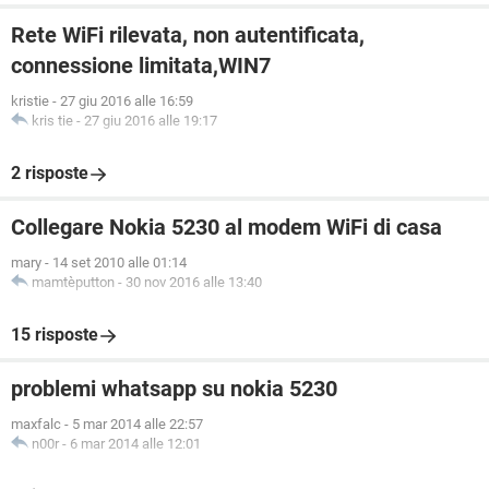
Rete WiFi rilevata, non autentificata,
connessione limitata,WIN7
kristie
-
27 giu 2016 alle 16:59
kris tie
-
27 giu 2016 alle 19:17
2 risposte
Collegare Nokia 5230 al modem WiFi di casa
mary
-
14 set 2010 alle 01:14
mamtèputton
-
30 nov 2016 alle 13:40
15 risposte
problemi whatsapp su nokia 5230
maxfalc
-
5 mar 2014 alle 22:57
n00r
-
6 mar 2014 alle 12:01