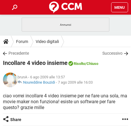
MENU
HOME
COVID-19
GAMING
GUIDE
Forum
Video digitali
INTRATTENIMENTO
ANDROID
COVID-19
GAMING
DOWNLOAD
Precedente
Successivo
iOS
WINDOWS 10
INTRATTENIMENTO
ANDROID
Incollare 4 video insieme
INSTAGRAM
COVID-19
WHATSAPP
GAMING
Risolto
/Chiuso
FORUM
iOS
WINDOWS 10
TIKTOK
INTRATTENIMENTO
FACEBOOK
ANDROID
brunA
- 6 ago 2009 alle 13:57
INSTAGRAM
COVID-19
WHATSAPP
GAMING
GLOSSARIO
Noureddine Bouzidi
-
7 ago 2009 alle 16:03
HARDWARE
iOS
WINDOWS 10
TIKTOK
INTRATTENIMENTO
FACEBOOK
ANDROID
INSTAGRAM
COVID-19
WHATSAPP
GAMING
ciao vorrei incollare 4 video insieme per ne fare una sola, ma
HARDWARE
iOS
WINDOWS 10
movie maker non funziona! esiste un software per fare
TIKTOK
INTRATTENIMENTO
FACEBOOK
ANDROID
questo? grazie mille
INSTAGRAM
WHATSAPP
HARDWARE
iOS
WINDOWS 10
TIKTOK
FACEBOOK
Share
INSTAGRAM
WHATSAPP
HARDWARE