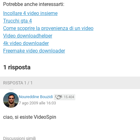
TIKTOK
FACEBOOK
Potrebbe anche interessarti:
Incollare 4 video insieme
HARDWARE
Trucchi gta 4
Come scoprire la provenienza di un video
Video downloadhelper
4k video downloader
Freemake video downloader
1 risposta
RISPOSTA 1 / 1
Noureddine Bouzidi
15.404
7 ago 2009 alle 16:03
ciao, si esiste VideoSpin
Discussioni simili