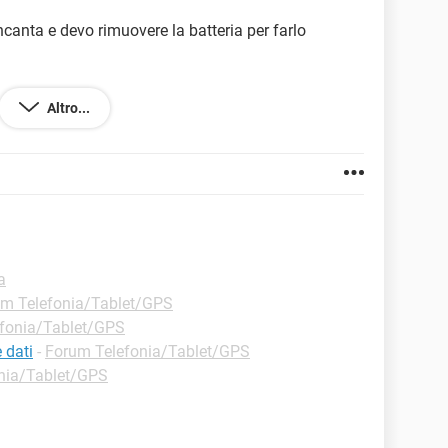
ncanta e devo rimuovere la batteria per farlo
tasto rosso-tasto verde-fotocamera)
Altro...
a
m Telefonia/Tablet/GPS
fonia/Tablet/GPS
 dati
-
Forum Telefonia/Tablet/GPS
nia/Tablet/GPS