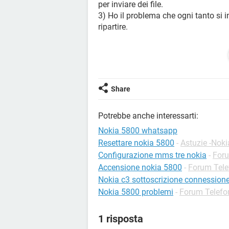
per inviare dei file.
3) Ho il problema che ogni tanto si i
ripartire.
Che faccio? E' sufficiente un reset (
Grazie in anticipo
Share
Potrebbe anche interessarti:
Nokia 5800 whatsapp
Resettare nokia 5800
-
Astuzie -Noki
Configurazione mms tre nokia
-
Foru
Accensione nokia 5800
-
Forum Tele
Nokia c3 sottoscrizione connessione
Nokia 5800 problemi
-
Forum Telefo
1 risposta