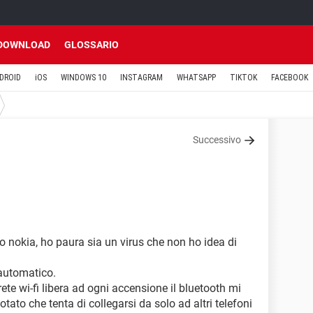
DOWNLOAD
GLOSSARIO
DROID
iOS
WINDOWS 10
INSTAGRAM
WHATSAPP
TIKTOK
FACEBOOK
Successivo
o nokia, ho paura sia un virus che non ho idea di
n automatico.
e wi-fi libera ad ogni accensione il bluetooth mi
otato che tenta di collegarsi da solo ad altri telefoni