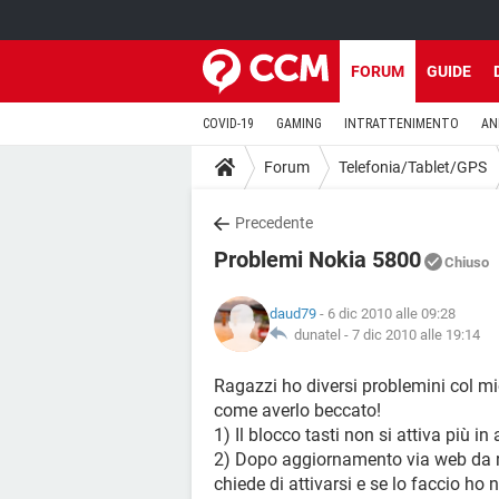
FORUM
GUIDE
COVID-19
GAMING
INTRATTENIMENTO
AN
Forum
Telefonia/Tablet/GPS
Precedente
Problemi Nokia 5800
Chiuso
daud79
- 6 dic 2010 alle 09:28
dunatel -
7 dic 2010 alle 19:14
Ragazzi ho diversi problemini col mi
come averlo beccato!
1) Il blocco tasti non si attiva più i
2) Dopo aggiornamento via web da ret
chiede di attivarsi e se lo faccio ho n