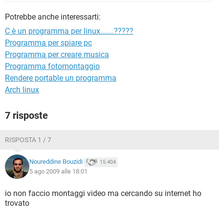
TIKTOK
FACEBOOK
Potrebbe anche interessarti:
HARDWARE
C è un programma per linux.......?????
Programma per spiare pc
Programma per creare musica
Programma fotomontaggio
Rendere portable un programma
Arch linux
7 risposte
RISPOSTA 1 / 7
Noureddine Bouzidi
15.404
5 ago 2009 alle 18:01
io non faccio montaggi video ma cercando su internet ho
trovato