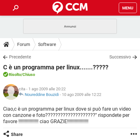
MENU
HOME
COVID-19
GAMING
GUIDE
Forum
Software
INTRATTENIMENTO
ANDROID
COVID-19
GAMING
DOWNLOAD
Precedente
Successivo
iOS
WINDOWS 10
INTRATTENIMENTO
ANDROID
C è un programma per linux.......?????
INSTAGRAM
COVID-19
WHATSAPP
GAMING
FORUM
iOS
WINDOWS 10
Risolto
/Chiuso
TIKTOK
INTRATTENIMENTO
FACEBOOK
ANDROID
INSTAGRAM
COVID-19
WHATSAPP
GAMING
GLOSSARIO
HARDWARE
iOS
cita
- 1 ago 2009 alle 20:22
WINDOWS 10
TIKTOK
INTRATTENIMENTO
FACEBOOK
ANDROID
Noureddine Bouzidi
-
10 ago 2009 alle 12:22
INSTAGRAM
COVID-19
WHATSAPP
GAMING
HARDWARE
iOS
WINDOWS 10
Ciao,c è un programma per linux dove si può fare un video
TIKTOK
INTRATTENIMENTO
FACEBOOK
ANDROID
con canzone e foto????????????????????'' rispondete per
INSTAGRAM
WHATSAPP
favore !!!!!!!!!!!!!!!! ciao GRAZIE!!!!!!!!!!!!!!!!!
HARDWARE
iOS
WINDOWS 10
TIKTOK
FACEBOOK
INSTAGRAM
WHATSAPP
Share
HARDWARE