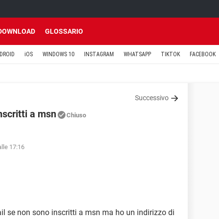
DOWNLOAD
GLOSSARIO
DROID
iOS
WINDOWS 10
INSTAGRAM
WHATSAPP
TIKTOK
FACEBOOK
Successivo
nscritti a msn
Chiuso
lle 17:16
il se non sono inscritti a msn ma ho un indirizzo di