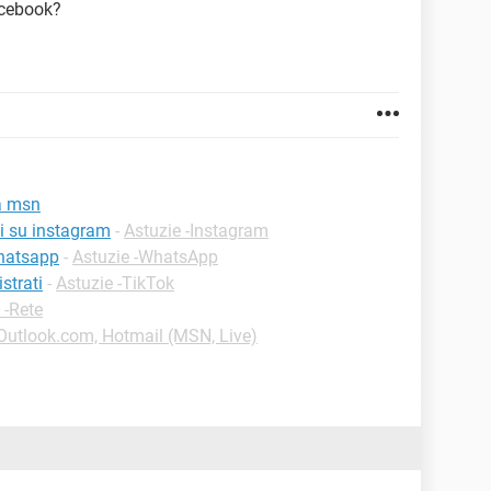
acebook?
 a msn
i su instagram
-
Astuzie -Instagram
whatsapp
-
Astuzie -WhatsApp
strati
-
Astuzie -TikTok
 -Rete
-Outlook.com, Hotmail (MSN, Live)