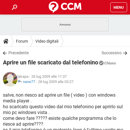
MENU
HOME
COVID-19
GAMING
GUIDE
Forum
Video digitali
INTRATTENIMENTO
ANDROID
COVID-19
GAMING
DOWNLOAD
Precedente
Successivo
iOS
WINDOWS 10
INTRATTENIMENTO
ANDROID
Aprire un file scaricato dal telefonino
INSTAGRAM
COVID-19
WHATSAPP
GAMING
Chiuso
FORUM
iOS
WINDOWS 10
TIKTOK
INTRATTENIMENTO
FACEBOOK
ANDROID
lakapa
- 26 lug 2009 alle 11:37
INSTAGRAM
COVID-19
WHATSAPP
GAMING
GLOSSARIO
nane77
-
28 lug 2009 alle 03:27
HARDWARE
iOS
WINDOWS 10
TIKTOK
INTRATTENIMENTO
FACEBOOK
ANDROID
INSTAGRAM
COVID-19
WHATSAPP
GAMING
salve, non riesco ad aprire un file ( video ) con windows
HARDWARE
iOS
WINDOWS 10
media player .
TIKTOK
INTRATTENIMENTO
FACEBOOK
ANDROID
ho scaricato questo video dal mio telefonino per aprirlo sul
INSTAGRAM
WHATSAPP
mio pc windows vista .
HARDWARE
iOS
WINDOWS 10
TIKTOK
FACEBOOK
come devo fare ????? esiste qualche programma che lo
INSTAGRAM
WHATSAPP
riesce ad aprire????
HARDWARE
ps-il mio telefonino è un motorola (non è l'ultimo uscito ma