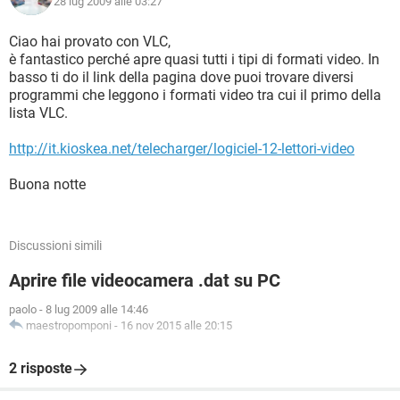
28 lug 2009 alle 03:27
Ciao hai provato con VLC,
è fantastico perché apre quasi tutti i tipi di formati video. In
basso ti do il link della pagina dove puoi trovare diversi
programmi che leggono i formati video tra cui il primo della
lista VLC.
http://it.kioskea.net/telecharger/logiciel-12-lettori-video
Buona notte
Discussioni simili
Aprire file videocamera .dat su PC
paolo
-
8 lug 2009 alle 14:46
maestropomponi
-
16 nov 2015 alle 20:15
2 risposte