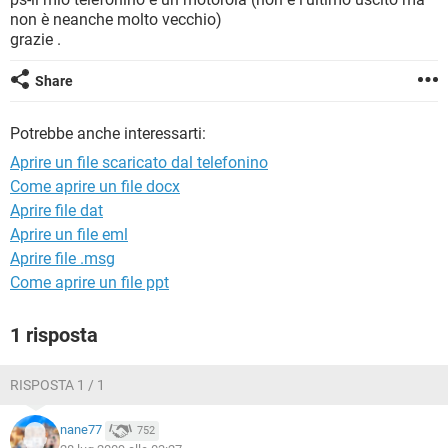
TIKTOK
FACEBOOK
non è neanche molto vecchio)
grazie .
HARDWARE
Share
Potrebbe anche interessarti:
Aprire un file scaricato dal telefonino
Come aprire un file docx
Aprire file dat
Aprire un file eml
Aprire file .msg
Come aprire un file ppt
1 risposta
RISPOSTA 1 / 1
nane77
752