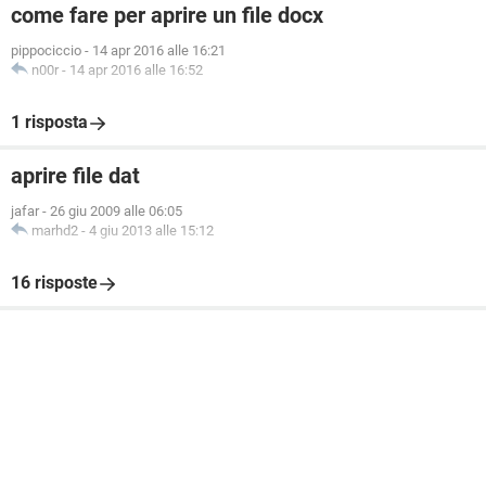
come fare per aprire un file docx
pippociccio
-
14 apr 2016 alle 16:21
n00r
-
14 apr 2016 alle 16:52
1 risposta
aprire file dat
jafar
-
26 giu 2009 alle 06:05
marhd2
-
4 giu 2013 alle 15:12
16 risposte