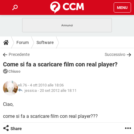
MENU
HOME
COVID-19
GAMING
GUIDE
Forum
Software
INTRATTENIMENTO
ANDROID
COVID-19
GAMING
DOWNLOAD
Precedente
Successivo
iOS
WINDOWS 10
INTRATTENIMENTO
ANDROID
Come si fa a scaricare film con real player?
INSTAGRAM
COVID-19
WHATSAPP
GAMING
FORUM
iOS
WINDOWS 10
Chiuso
TIKTOK
INTRATTENIMENTO
FACEBOOK
ANDROID
INSTAGRAM
COVID-19
WHATSAPP
GAMING
GLOSSARIO
HARDWARE
iOS
eli.76
- 4 ott 2010 alle 18:06
WINDOWS 10
TIKTOK
INTRATTENIMENTO
FACEBOOK
ANDROID
jessica -
20 set 2012 alle 18:11
INSTAGRAM
COVID-19
WHATSAPP
GAMING
HARDWARE
iOS
WINDOWS 10
Ciao,
TIKTOK
INTRATTENIMENTO
FACEBOOK
ANDROID
INSTAGRAM
WHATSAPP
come si fa a scaricare film con real player???
HARDWARE
iOS
WINDOWS 10
TIKTOK
FACEBOOK
INSTAGRAM
WHATSAPP
Share
HARDWARE