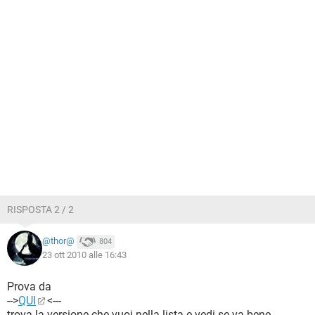
RISPOSTA 2 / 2
@thor@
804
23 ott 2010 alle 16:43
Prova da
-->
QUI
<---
trova la versione che vuoi nella lista e vedi se va bene..