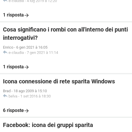
e-claudia
-
4 lug 2019 à 12:20
1 risposta
Cosa significano i rombi con all'interno dei punti
interrogativi?
Enrico
-
6 gen 2021 à 16:05
e-claudia
-
7 gen 2021 à 11:14
1 risposta
Icona connessione di rete sparita Windows
Brad
-
18 ago 2009 à 15:10
belva
-
1 set 2016 à 18:30
6 risposte
Facebook: icona dei gruppi sparita