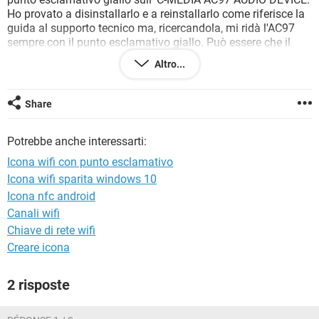
TIKTOK
FACEBOOK
Ho provato a disinstallarlo e a reinstallarlo come riferisce la
guida al supporto tecnico ma, ricercandola, mi ridà l'AC97
HARDWARE
sempre con il punto esclamativo giallo. Può essere che il
programma che ho eliminato abbia inibito l'audio?Che
Altro...
programma può essere? Posso risolverlo reinstallandolo e
dove posso trovarlo?
Share
Grazie mille anticipatamente dell'aiuto
Potrebbe anche interessarti:
Icona wifi con punto esclamativo
Icona wifi sparita windows 10
Icona nfc android
Canali wifi
Chiave di rete wifi
Creare icona
2 risposte