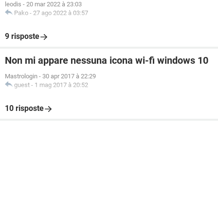
leodis
-
20 mar 2022 à 23:03
Pako
-
27 ago 2022 à 03:57
9 risposte
Non mi appare nessuna icona wi-fi windows 10
Mastrologin
-
30 apr 2017 à 22:29
guest
-
1 mag 2017 à 20:52
10 risposte