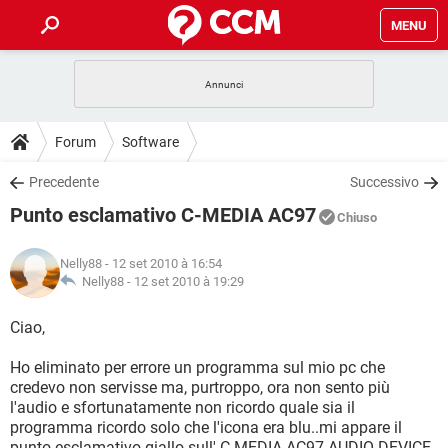
MENU
HOME
COVID-19
GAMING
GUIDE
Forum
Software
INTRATTENIMENTO
ANDROID
COVID-19
GAMING
DOWNLOAD
Precedente
Successivo
iOS
WINDOWS 10
INTRATTENIMENTO
ANDROID
Punto esclamativo C-MEDIA AC97
INSTAGRAM
COVID-19
WHATSAPP
GAMING
Chiuso
FORUM
iOS
WINDOWS 10
TIKTOK
INTRATTENIMENTO
FACEBOOK
ANDROID
Nelly88
- 12 set 2010 à 16:54
INSTAGRAM
COVID-19
WHATSAPP
GAMING
GLOSSARIO
Nelly88 -
12 set 2010 à 19:29
HARDWARE
iOS
WINDOWS 10
TIKTOK
INTRATTENIMENTO
FACEBOOK
ANDROID
INSTAGRAM
COVID-19
WHATSAPP
GAMING
Ciao,
HARDWARE
iOS
WINDOWS 10
TIKTOK
INTRATTENIMENTO
FACEBOOK
ANDROID
Ho eliminato per errore un programma sul mio pc che
INSTAGRAM
WHATSAPP
credevo non servisse ma, purtroppo, ora non sento più
HARDWARE
iOS
WINDOWS 10
TIKTOK
FACEBOOK
l'audio e sfortunatamente non ricordo quale sia il
INSTAGRAM
WHATSAPP
programma ricordo solo che l'icona era blu..mi appare il
HARDWARE
punto esclamativo giallo sull' C-MEDIA AC97 AUDIO DEVICE.