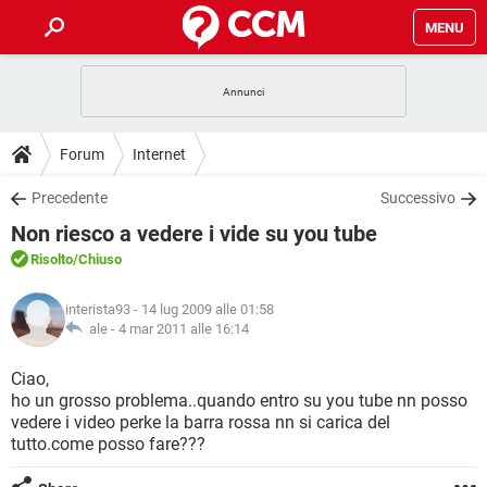
MENU
HOME
COVID-19
GAMING
GUIDE
Forum
Internet
INTRATTENIMENTO
ANDROID
COVID-19
GAMING
DOWNLOAD
Precedente
Successivo
iOS
WINDOWS 10
INTRATTENIMENTO
ANDROID
Non riesco a vedere i vide su you tube
INSTAGRAM
COVID-19
WHATSAPP
GAMING
FORUM
iOS
WINDOWS 10
Risolto
/Chiuso
TIKTOK
INTRATTENIMENTO
FACEBOOK
ANDROID
INSTAGRAM
COVID-19
WHATSAPP
GAMING
GLOSSARIO
HARDWARE
iOS
interista93
- 14 lug 2009 alle 01:58
WINDOWS 10
TIKTOK
INTRATTENIMENTO
FACEBOOK
ANDROID
ale -
4 mar 2011 alle 16:14
INSTAGRAM
COVID-19
WHATSAPP
GAMING
HARDWARE
iOS
WINDOWS 10
Ciao,
TIKTOK
INTRATTENIMENTO
FACEBOOK
ANDROID
ho un grosso problema..quando entro su you tube nn posso
INSTAGRAM
WHATSAPP
vedere i video perke la barra rossa nn si carica del
HARDWARE
iOS
WINDOWS 10
TIKTOK
FACEBOOK
tutto.come posso fare???
INSTAGRAM
WHATSAPP
HARDWARE