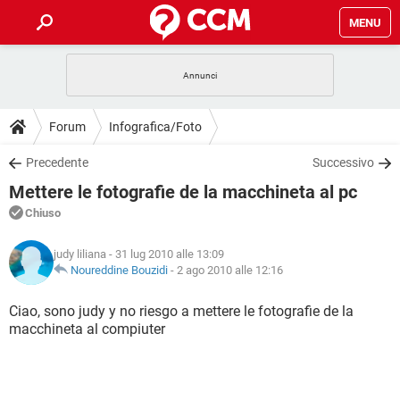
MENU
HOME
COVID-19
GAMING
GUIDE
Forum
Infografica/Foto
INTRATTENIMENTO
ANDROID
COVID-19
GAMING
DOWNLOAD
Precedente
Successivo
iOS
WINDOWS 10
INTRATTENIMENTO
ANDROID
Mettere le fotografie de la macchineta al pc
INSTAGRAM
COVID-19
WHATSAPP
GAMING
FORUM
iOS
WINDOWS 10
Chiuso
TIKTOK
INTRATTENIMENTO
FACEBOOK
ANDROID
INSTAGRAM
COVID-19
WHATSAPP
GAMING
GLOSSARIO
HARDWARE
iOS
judy liliana
- 31 lug 2010 alle 13:09
WINDOWS 10
TIKTOK
INTRATTENIMENTO
FACEBOOK
ANDROID
Noureddine Bouzidi
-
2 ago 2010 alle 12:16
INSTAGRAM
COVID-19
WHATSAPP
GAMING
HARDWARE
iOS
WINDOWS 10
Ciao, sono judy y no riesgo a mettere le fotografie de la
TIKTOK
INTRATTENIMENTO
FACEBOOK
ANDROID
macchineta al compiuter
INSTAGRAM
WHATSAPP
HARDWARE
iOS
WINDOWS 10
TIKTOK
FACEBOOK
INSTAGRAM
WHATSAPP
HARDWARE