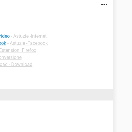
video
-
Astuzie -Internet
ook
-
Astuzie -Facebook
stensioni Firefox
onversione
oad - Download