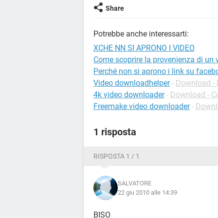
Share
Potrebbe anche interessarti:
XCHE NN SI APRONO I VIDEO
Come scoprire la provenienza di un 
Perché non si aprono i link su faceb
Video downloadhelper
-
Download - E
4k video downloader
-
Download - C
Freemake video downloader
-
Downl
1 risposta
RISPOSTA 1 / 1
SALVATORE
22 giu 2010 alle 14:39
BISO