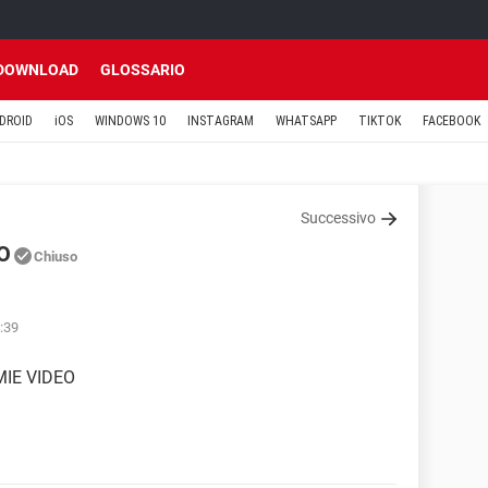
DOWNLOAD
GLOSSARIO
DROID
iOS
WINDOWS 10
INSTAGRAM
WHATSAPP
TIKTOK
FACEBOOK
Successivo
O
Chiuso
4:39
MIE VIDEO