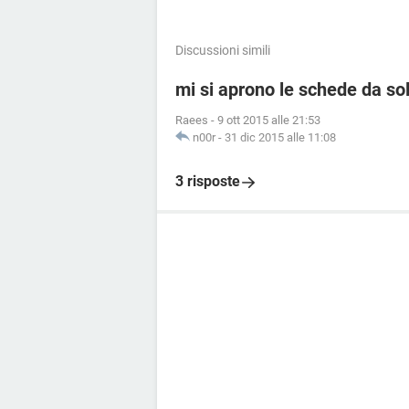
Discussioni simili
mi si aprono le schede da so
Raees
-
9 ott 2015 alle 21:53
n00r
-
31 dic 2015 alle 11:08
3 risposte