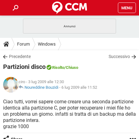
MENU
HOME
COVID-19
GAMING
GUIDE
Forum
Windows
INTRATTENIMENTO
ANDROID
COVID-19
GAMING
DOWNLOAD
Precedente
Successivo
iOS
WINDOWS 10
INTRATTENIMENTO
ANDROID
Partizioni disco
INSTAGRAM
COVID-19
WHATSAPP
GAMING
Risolto
/Chiuso
FORUM
iOS
WINDOWS 10
TIKTOK
INTRATTENIMENTO
FACEBOOK
ANDROID
ciro
- 3 lug 2009 alle 12:30
INSTAGRAM
COVID-19
WHATSAPP
GAMING
GLOSSARIO
Noureddine Bouzidi
-
6 lug 2009 alle 11:52
HARDWARE
iOS
WINDOWS 10
TIKTOK
INTRATTENIMENTO
FACEBOOK
ANDROID
INSTAGRAM
COVID-19
WHATSAPP
GAMING
Ciao tutti, vorrei sapere come creare una seconda partizione
HARDWARE
iOS
WINDOWS 10
identica alla partizione C, per poter recuperare i miei file ho
TIKTOK
INTRATTENIMENTO
FACEBOOK
ANDROID
un problema un giorno. infatti si tratta di un backup ma della
INSTAGRAM
WHATSAPP
partizione intera.
HARDWARE
iOS
WINDOWS 10
TIKTOK
FACEBOOK
grazie 1000
INSTAGRAM
WHATSAPP
HARDWARE