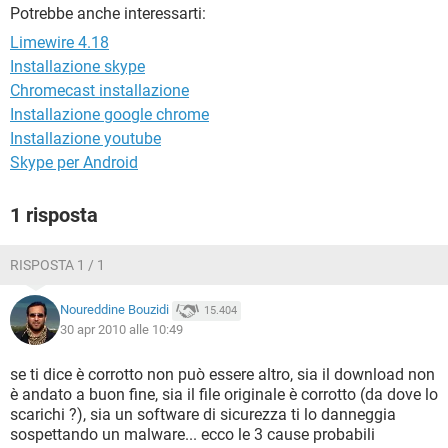
TIKTOK
FACEBOOK
Potrebbe anche interessarti:
Limewire 4.18
HARDWARE
Installazione skype
Chromecast installazione
Installazione google chrome
Installazione youtube
Skype per Android
1 risposta
RISPOSTA 1 / 1
Noureddine Bouzidi
15.404
30 apr 2010 alle 10:49
se ti dice è corrotto non può essere altro, sia il download non
è andato a buon fine, sia il file originale è corrotto (da dove lo
scarichi ?), sia un software di sicurezza ti lo danneggia
sospettando un malware... ecco le 3 cause probabili