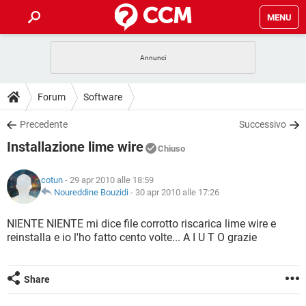
MENU
HOME
COVID-19
GAMING
GUIDE
Forum
Software
INTRATTENIMENTO
ANDROID
COVID-19
GAMING
DOWNLOAD
Precedente
Successivo
iOS
WINDOWS 10
INTRATTENIMENTO
ANDROID
Installazione lime wire
INSTAGRAM
COVID-19
WHATSAPP
GAMING
Chiuso
FORUM
iOS
WINDOWS 10
TIKTOK
INTRATTENIMENTO
FACEBOOK
ANDROID
cotun
- 29 apr 2010 alle 18:59
INSTAGRAM
COVID-19
WHATSAPP
GAMING
GLOSSARIO
Noureddine Bouzidi
-
30 apr 2010 alle 17:26
HARDWARE
iOS
WINDOWS 10
TIKTOK
INTRATTENIMENTO
FACEBOOK
ANDROID
INSTAGRAM
COVID-19
WHATSAPP
GAMING
NIENTE NIENTE mi dice file corrotto riscarica lime wire e
HARDWARE
iOS
WINDOWS 10
reinstalla e io l'ho fatto cento volte... A I U T O grazie
TIKTOK
INTRATTENIMENTO
FACEBOOK
ANDROID
INSTAGRAM
WHATSAPP
HARDWARE
iOS
WINDOWS 10
TIKTOK
FACEBOOK
Share
INSTAGRAM
WHATSAPP
HARDWARE