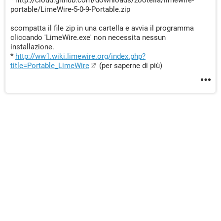
* http://cloud.github.com/downloads/zootella/limewire-
portable/LimeWire-5-0-9-Portable.zip
scompatta il file zip in una cartella e avvia il programma
cliccando 'LimeWire.exe' non necessita nessun
installazione.
*
http://ww1.wiki.limewire.org/index.php?
title=Portable_LimeWire
(per saperne di più)