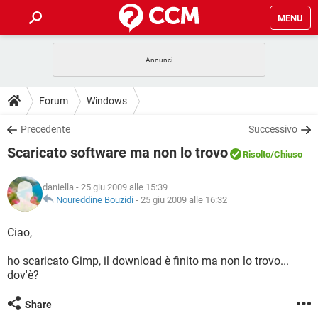
MENU
HOME
COVID-19
GAMING
GUIDE
Forum
Windows
INTRATTENIMENTO
ANDROID
COVID-19
GAMING
DOWNLOAD
Precedente
Successivo
iOS
WINDOWS 10
INTRATTENIMENTO
ANDROID
Scaricato software ma non lo trovo
INSTAGRAM
COVID-19
WHATSAPP
GAMING
Risolto
/Chiuso
FORUM
iOS
WINDOWS 10
TIKTOK
INTRATTENIMENTO
FACEBOOK
ANDROID
daniella
- 25 giu 2009 alle 15:39
INSTAGRAM
COVID-19
WHATSAPP
GAMING
GLOSSARIO
Noureddine Bouzidi
-
25 giu 2009 alle 16:32
HARDWARE
iOS
WINDOWS 10
TIKTOK
INTRATTENIMENTO
FACEBOOK
ANDROID
INSTAGRAM
COVID-19
WHATSAPP
GAMING
Ciao,
HARDWARE
iOS
WINDOWS 10
TIKTOK
INTRATTENIMENTO
FACEBOOK
ANDROID
ho scaricato Gimp, il download è finito ma non lo trovo...
INSTAGRAM
WHATSAPP
dov'è?
HARDWARE
iOS
WINDOWS 10
TIKTOK
FACEBOOK
INSTAGRAM
WHATSAPP
Share
HARDWARE