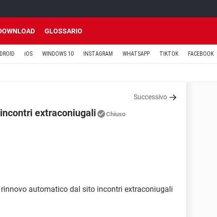
DOWNLOAD
GLOSSARIO
DROID
iOS
WINDOWS 10
INSTAGRAM
WHATSAPP
TIKTOK
FACEBOOK
Successivo
ncontri extraconiugali
Chiuso
rinnovo automatico dal sito incontri extraconiugali