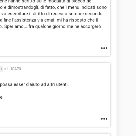
 che hanno scritto sulle modalità di blocco del
e dimostrandogli, di fatto, che i menu indicati sono
levo esercitare il diritto di recesso sempre secondo
a fine l'assistenza via email mi ha risposto che il
. Speriamo....fra qualche giorno me ne accorgerò
>
LUCA70
81
possa esser d'aiuto ad altri utenti,
e,