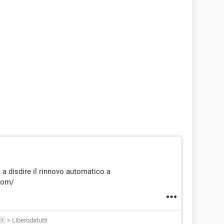
a disdire il rinnovo automatico a
.com/
>
Liberodatutti
81