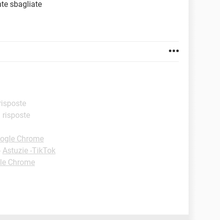
nte sbagliate
 risposte
i risposte
oogle Chrome
-
Astuzie -TikTok
gle Chrome