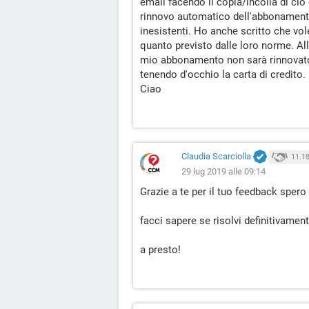
email facendo il copia/incolla di ciò
rinnovo automatico dell'abbonamento 
inesistenti. Ho anche scritto che vo
quanto previsto dalle loro norme. All
mio abbonamento non sarà rinnovato
tenendo d'occhio la carta di credito.
Ciao
Claudia Scarciolla
11.1
29 lug 2019 alle 09:14
Grazie a te per il tuo feedback spero 
facci sapere se risolvi definitivament
a presto!