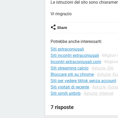
Le istruzioni del sito sono chiarame
Vi ringrazio
Share
Potrebbe anche interessarti:
Siti extraconiugali
Siti incontri extraconiugali
- Migliori
Incontri extraconiugali.com
- Miglior
Siti streaming calcio
-
Astuzie -Siti
Bloccare siti su chrome
-
Astuzie -G
Siti per vedere tiktok senza account
Siti visitati di recente
-
Astuzie -Goo
Siti simili airbnb
-
Astuzie -Internet
7 risposte