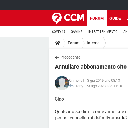
FORUM
GUIDE
COVID-19
GAMING
INTRATTENIMENTO
AN
Forum
Internet
Precedente
Annullare abbonamento sito i
Crimelis1
- 3 giu 2019 alle 08:13
Tony -
23 ago 2023 alle 11:10
Ciao
Qualcuno sa dirmi come annullare il 
per poi cancellarmi definitivamente?