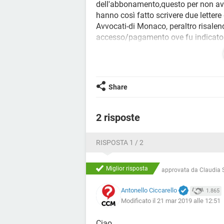
dell'abbonamento,questo per non aver
hanno così fatto scrivere due lette
Avvocati-di Monaco, peraltro risalen
accesso/pagamento ove fu indicato p
del caso...Io sto resistendo dicend
del contratto,aggiungendo
quanto già stabilito da un provvedim
Autorità
Share
tedesche ed europee). Ossia che il s
agevolmente percepibile già dal primo
abbonamento fosse a rinnovo automat
2 risposte
diritti contrattuali dei consumatori, 
contratto a pagamento... Questo mi 
RISPOSTA 1 / 2
consumatori.. Purtroppo continuano a
legali..
C'è qualcuno che riesce a consigliar
Miglior risposta
approvata da
Claudia S
Grazie in anticipo.
Antonello Ciccarello
1.865
Modificato il 21 mar 2019 alle 12:51
Ciao,