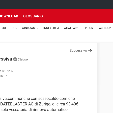
DOWNLOAD
GLOSSARIO
DROID
iOS
WINDOWS 10
INSTAGRAM
WHATSAPP
TIKTOK
FACEBOOK
Successivo
essiva
Chiuso
alle 09:32
 16:27
ssiva.com nonchè con sessocaldo.com che
DATEBLASTER AG di Zurigo, di circa 93,40€
sola vessatoria di rinnovo automatico