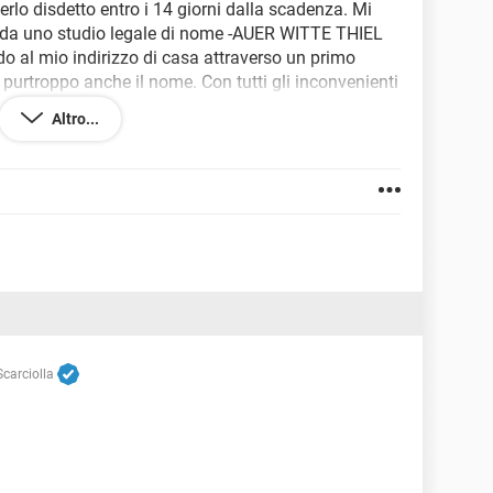
lo disdetto entro i 14 giorni dalla scadenza. Mi
re da uno studio legale di nome -AUER WITTE THIEL
do al mio indirizzo di casa attraverso un primo
urtroppo anche il nome. Con tutti gli inconvenienti
o che non ero a conoscenza del rinnovo automatico
Altro...
ento dell'Antitrust (per di più confermato anche da
ito doveva evidenziare in modo chiaro e
 contatto la circostanza che il relativo
ico e non poteva porre ostacoli all'esercizio dei
con riferimento in particolare alla disdetta del
è stato suggerito da un'associazione di
 scrivermi e a minacciare il recupero coatto per vie
mi cosa fare?
carciolla