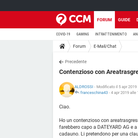
FORUM
GUIDE
COVID-19
GAMING
INTRATTENIMENTO
AN
Forum
E-Mail/Chat
Precedente
Contenzioso con Areatrasgr
ALDROSSI
- Modificato il 5 apr 2019 
franceschina43
-
4 apr 2019 alle
Ciao.
Ho un contenzioso con areatrasgre
farebbero capo a DATEYARD AG e a 
cadauno. Li pretendono per una clau