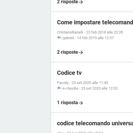
2 risposte
Come impostare telecomando 
CristianoRanalli
-
23 feb 2018 alle 22:35
gabriel
-
14 feb 2019 alle 12:57
2 risposte
Codice tv
Pacoty
-
23 set 2020 alle 11:45
e-claudia
-
23 set 2020 alle 12:53
1 risposta
codice telecomando univers