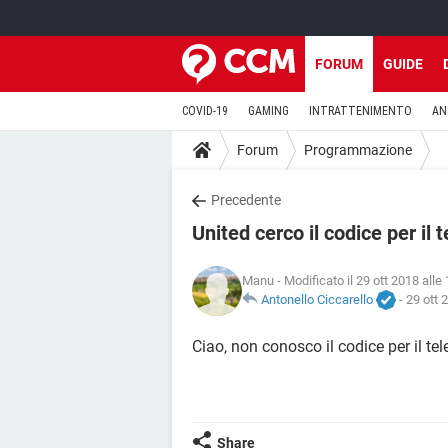
FORUM
GUIDE
COVID-19
GAMING
INTRATTENIMENTO
AN
Forum
Programmazione
Precedente
United cerco il codice per il
Manu
- Modificato il 29 ott 2018 alle
Antonello Ciccarello
-
29 ott 
Ciao, non conosco il codice per il t
Share