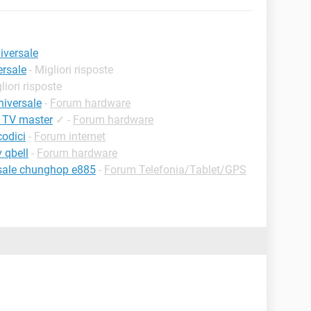
iversale
ersale
- Migliori risposte
liori risposte
niversale
-
Forum hardware
e TV master
✓
-
Forum hardware
odici
-
Forum internet
 qbell
-
Forum hardware
sale chunghop e885
-
Forum Telefonia/Tablet/GPS