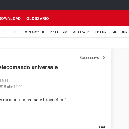
DOWNLOAD
GLOSSARIO
DROID
iOS
WINDOWS 10
INSTAGRAM
WHATSAPP
TIKTOK
FACEBOOK
Successivo
 telecomando universale
 14:44
2018 alle 14:44
elecomando universale bravo 4 in 1