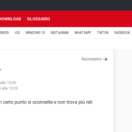
DOWNLOAD
GLOSSARIO
DROID
iOS
WINDOWS 10
INSTAGRAM
WHATSAPP
TIKTOK
FACEBOOK
Successivo
o
 alle 13:05
8 alle 15:35
 certo punto si sconnette e non trova più reti