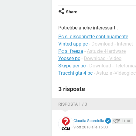
Share
Potrebbe anche interessarti:
Pc si disconnette continuamente
Vinted app pc
-
Download - Internet
Pc si freeza
-
Astuzie -Hardware
Yoosee pc
-
Download - Video
Skype per pc
-
Download - Telefonia/
Trucchi gta 4 pc
-
Astuzie -Videogioc
3 risposte
RISPOSTA 1 / 3
Claudia Scarciolla
11.181
9 ott 2018 alle 15:03