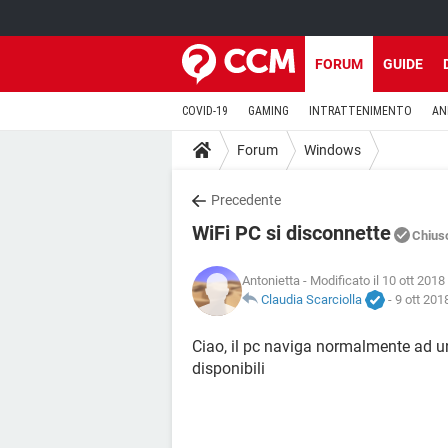
FORUM
GUIDE
COVID-19
GAMING
INTRATTENIMENTO
AN
Forum
Windows
Precedente
WiFi PC si disconnette
Chius
Antonietta
- Modificato il 10 ott 2018
Claudia Scarciolla
-
9 ott 201
Ciao, il pc naviga normalmente ad un
disponibili