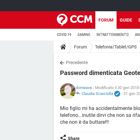
FORUM
GUIDE
COVID-19
GAMING
INTRATTENIMENTO
AN
Forum
Telefonia/Tablet/GPS
Precedente
Password dimenticata Geotel
domeave
- Modificato il 30 gen 2018 
Claudia Scarciolla
-
31 gen 20
Mio figlio mi ha accidentalmente bl
telefono...inutile dirvi che non sa ri
che non è da buttare!!!
Share