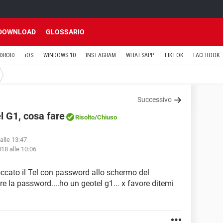
DOWNLOAD
GLOSSARIO
DROID
iOS
WINDOWS 10
INSTAGRAM
WHATSAPP
TIKTOK
FACEBOOK
Successivo
 G1, cosa fare
Risolto
/Chiuso
alle 13:47
18 alle 10:06
occato il Tel con password allo schermo del
fare la password....ho un geotel g1... x favore ditemi